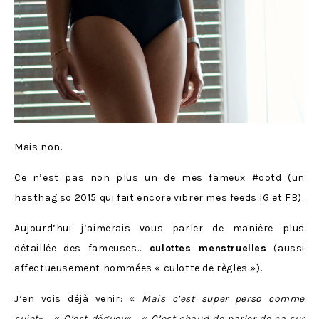
Mais non.
Ce n’est pas non plus un de mes fameux #ootd (un
hasthag so 2015 qui fait encore vibrer mes feeds IG et FB).
Aujourd’hui j’aimerais vous parler de manière plus
détaillée des fameuses…
culottes menstruelles
(aussi
affectueusement nommées « culotte de règles »).
J’en vois déjà venir: «
Mais c’est super perso comme
sujet
« , «
C’est dégueu
« , «
C’est chaud de parler de ça sur