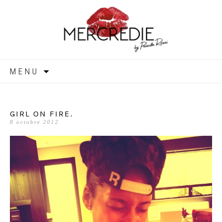
MERCREDIE
Aller
MENU
au
contenu
GIRL ON FIRE.
8 octobre 2012