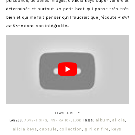
puissance, de belles images, d’Alicia Keys super vénère et
déterminée et surtout un petit beat qui passe très très
bien et qui me fait penser qu’il faudrait que j’écoute
« Girl
on fire »
dans son intégralité…
LEAVE A REPLY
Tags:
album
,
alicia
,
LABELS:
ADVERTISING
,
INSPIRATION
,
LOOK
alicia keys
,
capsule
,
collection
,
girl on fire
,
keys
,