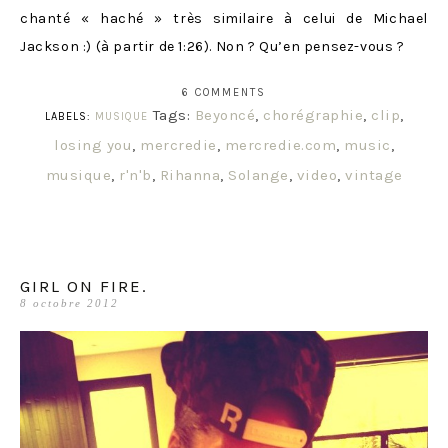
chanté « haché » très similaire à celui de Michael
Jackson :) (à partir de 1:26). Non ? Qu’en pensez-vous ?
6 COMMENTS
Tags:
Beyoncé
,
chorégraphie
,
clip
,
LABELS:
MUSIQUE
losing you
,
mercredie
,
mercredie.com
,
music
,
musique
,
r'n'b
,
Rihanna
,
Solange
,
video
,
vintage
GIRL ON FIRE.
8 octobre 2012