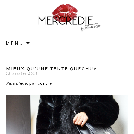
MERCREDIE
Aller
MENU
au
contenu
MIEUX QU’UNE TENTE QUECHUA.
23 octobre 2015
Plus chère
, par contre.