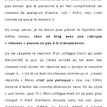
peu avouer que la personne a en fait complimenté les
cheveux de quelqu’un d’autre… LOL ! Enfin, moi, c’est
comme ça que je le ressens !).
Du coup, perso, je ne laisse plus planer le mystère (en
même temps,
tenir un blog avec une rubrique
« cheveux » pousse un peu à la transparence
).
Ça me rappelle la réaction d’un collègue (noir) qui avait
HALLUCINÉ le jour où j’étais arrivée au taf avec des
cheveux tout lisses: en réponse aux «
Sympa ta nouvelle
coupe !
« , «
Ça te va bien les cheveux comme ça !
« , j’avais
répondu «
Merci,
c’est une perruque
» (oui, oui, CASH,
histoire d’éviter les incompréhensions sans fin du style
«
une lacew… quoi ?
« ). Mon collègue était on ne peut plus
choqué. Il était d’ailleurs ensuite venu me voir pour
m’expliquer que JAMAIS, au grand JAMAIS il n’avait