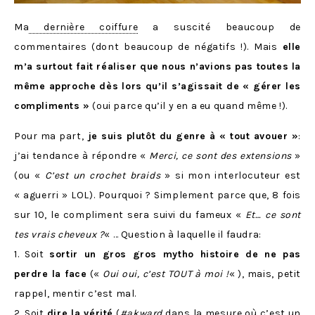
Ma
dernière coiffure
a suscité beaucoup de
commentaires (dont beaucoup de négatifs !). Mais
elle
m’a surtout fait réaliser que nous n’avions pas toutes la
même approche dès lors qu’il s’agissait de « gérer les
compliments »
(oui parce qu’il y en a eu quand même !).
Pour ma part,
je suis plutôt du genre à « tout avouer »
:
j’ai tendance à répondre «
Merci, ce sont des extensions
»
(ou «
C’est un crochet braids
» si mon interlocuteur est
« aguerri » LOL). Pourquoi ? Simplement parce que, 8 fois
sur 10, le compliment sera suivi du fameux «
Et… ce sont
tes vrais cheveux ?
« … Question à laquelle il faudra:
1. Soit
sortir un gros gros mytho histoire de ne pas
perdre la face
(«
Oui oui, c’est TOUT à moi !
« ), mais, petit
rappel, mentir c’est mal.
2. Soit
dire la vérité
(
#akward
dans la mesure où c’est un