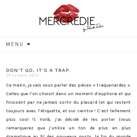
MERCREDIE
Aller
MENU
au
contenu
DON’T GO, IT’S A TRAP.
29 octobre 2012
Ce matin, je vais vous parler des pièces « traquenardes ».
Celles que l’on choisit dans un moment d’euphorie et qui
finissent par ne jamais sortir du placard (et qui restent
toujours avec l’étiquette, et sur ceintre ! C’est tellement
plus cool !). Voilà, j’ai décidé de les porter (vous
remarquerez que j’utilise un ton de plus en plus
dramatique au fil des nouveaux posts, la fin du monde