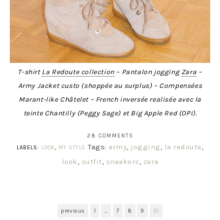
T-shirt
La Redoute collection
– Pantalon jogging
Zara
–
Army Jacket custo (shoppée au surplus) – Compensées
Marant-like Châtelet – French inversée realisée avec la
teinte Chantilly (Peggy Sage) et Big Apple Red (OPI).
28 COMMENTS
Tags:
army
,
jogging
,
la redoute
,
LABELS:
LOOK
,
MY STYLE
look
,
outfit
,
sneakers
,
zara
previous
1
…
7
8
9
10