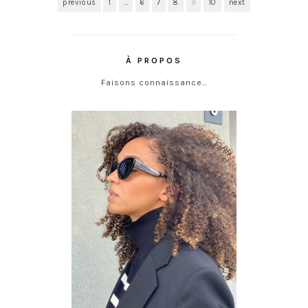
previous
1
…
6
7
8
9
10
next
À PROPOS
Faisons connaissance…