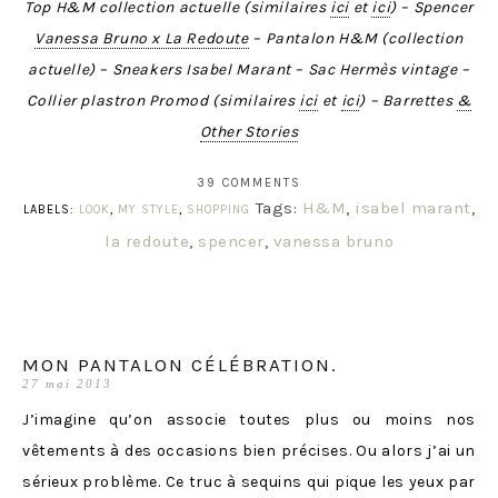
Top H&M collection actuelle (similaires
ici
et
ici
) – Spencer
Vanessa Bruno x La Redoute
– Pantalon H&M (collection
actuelle) – Sneakers Isabel Marant – Sac Hermès vintage –
Collier plastron Promod (similaires
ici
et
ici
) – Barrettes
&
Other Stories
39 COMMENTS
Tags:
H&M
,
isabel marant
,
LABELS:
LOOK
,
MY STYLE
,
SHOPPING
la redoute
,
spencer
,
vanessa bruno
MON PANTALON CÉLÉBRATION.
27 mai 2013
J’imagine qu’on associe toutes plus ou moins nos
vêtements à des occasions bien précises. Ou alors j’ai un
sérieux problème. Ce truc à sequins qui pique les yeux par