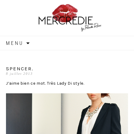
MERCREDIE
Aller
MENU
au
contenu
SPENCER.
8 juillet 2013
J’aime bien ce mot. Très Lady Di style.