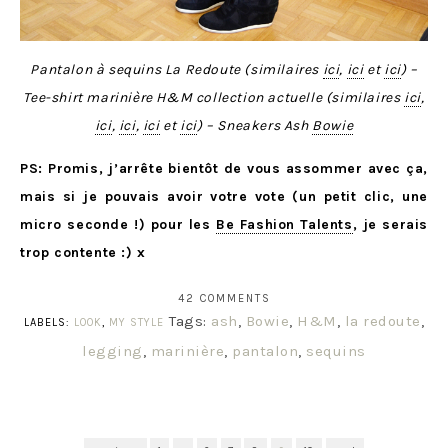
Pantalon à sequins La Redoute (similaires
ici
,
ici
et
ici
) –
Tee-shirt marinière H&M collection actuelle (similaires
ici
,
ici
,
ici
,
ici
et
ici
) – Sneakers Ash
Bowie
PS: Promis, j’arrête bientôt de vous assommer avec ça,
mais si je pouvais avoir votre vote (un petit clic, une
micro seconde !) pour les
Be Fashion Talents
, je serais
trop contente :) x
42 COMMENTS
Tags:
ash
,
Bowie
,
H&M
,
la redoute
,
LABELS:
LOOK
,
MY STYLE
legging
,
marinière
,
pantalon
,
sequins