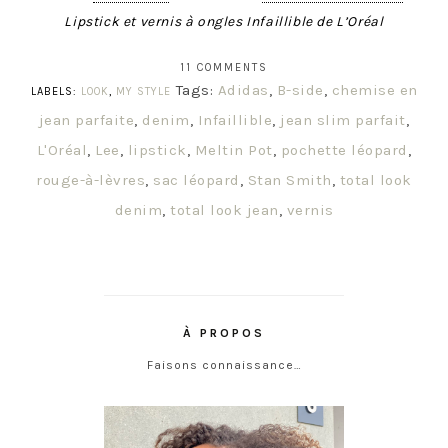
Lipstick et vernis à ongles Infaillible de L’Oréal
11 COMMENTS
Tags:
Adidas
,
B-side
,
chemise en
LABELS:
LOOK
,
MY STYLE
jean parfaite
,
denim
,
Infaillible
,
jean slim parfait
,
L'Oréal
,
Lee
,
lipstick
,
Meltin Pot
,
pochette léopard
,
rouge-à-lèvres
,
sac léopard
,
Stan Smith
,
total look
denim
,
total look jean
,
vernis
À PROPOS
Faisons connaissance…