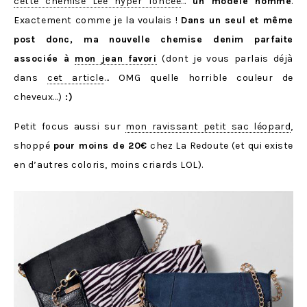
cette chemise Lee hyper foncée
…
un modèle homme
.
Exactement comme je la voulais !
Dans un seul et même
post donc, ma nouvelle chemise denim parfaite
associée à
mon jean favori
(dont je vous parlais déjà
dans
cet article
… OMG quelle horrible couleur de
cheveux…)
:)
Petit focus aussi sur
mon ravissant petit sac léopard
,
shoppé
pour moins de 20€
chez La Redoute (et qui existe
en d’autres coloris, moins criards LOL).