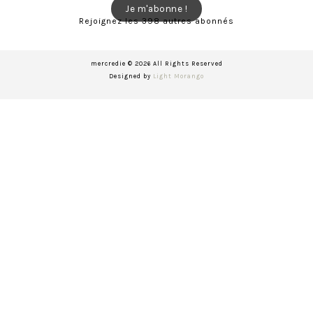
mail
Je m'abonne !
Rejoignez les 398 autres abonnés
mercredie © 2026 All Rights Reserved
Designed by
Light Morango