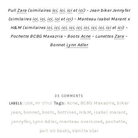
Pull
Zara
(similaires
ici
,
ici
,
ici
et
ici
) – Jean biker Jennyfer
(similaires
ici
,
ici
,
ici
,
ici
et
ici
) – Manteau Isabel Marant x
H&M (similaires
ici
,
ici
,
ici
,
ici
,
ici
,
ici
,
ici
,
ici
,
ici
et
ici
) –
Pochette BCBG Maxazria – Boots
Acne
– Lunettes
Zara
–
Bonnet
Lynn Adler
35 COMMENTS
Tags:
Acne
,
BCBG Maxazria
,
biker
LABELS:
LOOK
,
MY STYLE
jean
,
bonnet
,
boots
,
bottines
,
H&M
,
isabel marant
,
jennyfer
,
Lynn Adler
,
manteau oversized
,
pochette
,
pull on boots
,
Vanilla star