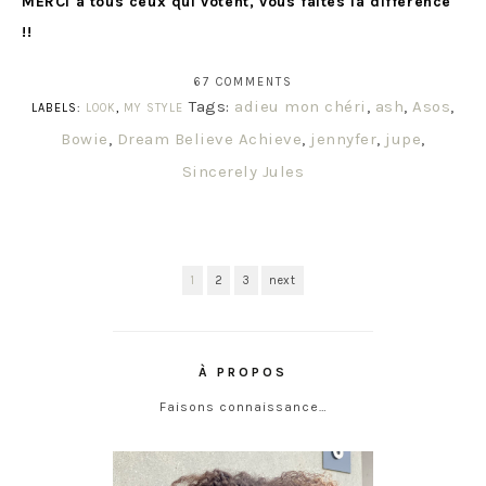
MERCI à tous ceux qui votent, vous faites la différence
!!
67 COMMENTS
Tags:
adieu mon chéri
,
ash
,
Asos
,
LABELS:
LOOK
,
MY STYLE
Bowie
,
Dream Believe Achieve
,
jennyfer
,
jupe
,
Sincerely Jules
1
2
3
next
À PROPOS
Faisons connaissance…