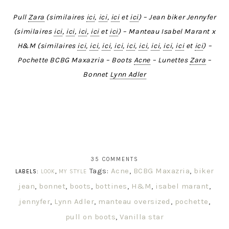
Pull
Zara
(similaires
ici
,
ici
,
ici
et
ici
) – Jean biker Jennyfer
(similaires
ici
,
ici
,
ici
,
ici
et
ici
) – Manteau Isabel Marant x
H&M (similaires
ici
,
ici
,
ici
,
ici
,
ici
,
ici
,
ici
,
ici
,
ici
et
ici
) –
Pochette BCBG Maxazria – Boots
Acne
– Lunettes
Zara
–
Bonnet
Lynn Adler
35 COMMENTS
Tags:
Acne
,
BCBG Maxazria
,
biker
LABELS:
LOOK
,
MY STYLE
jean
,
bonnet
,
boots
,
bottines
,
H&M
,
isabel marant
,
jennyfer
,
Lynn Adler
,
manteau oversized
,
pochette
,
pull on boots
,
Vanilla star