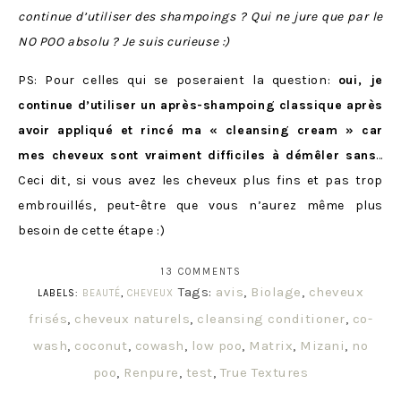
continue d’utiliser des shampoings ? Qui ne jure que par le
NO POO absolu ? Je suis curieuse :)
PS: Pour celles qui se poseraient la question:
oui, je
continue d’utiliser un après-shampoing classique après
avoir appliqué et rincé ma « cleansing cream » car
mes cheveux sont vraiment difficiles à démêler sans
…
Ceci dit, si vous avez les cheveux plus fins et pas trop
embrouillés, peut-être que vous n’aurez même plus
besoin de cette étape :)
13 COMMENTS
Tags:
avis
,
Biolage
,
cheveux
LABELS:
BEAUTÉ
,
CHEVEUX
frisés
,
cheveux naturels
,
cleansing conditioner
,
co-
wash
,
coconut
,
cowash
,
low poo
,
Matrix
,
Mizani
,
no
poo
,
Renpure
,
test
,
True Textures