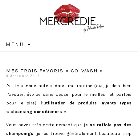
MERCREDIE
Aller
MENU
au
contenu
MES TROIS FAVORIS « CO-WASH ».
8 décembre 2015
Petite « nouveauté » dans ma routine (qui, je dois bien
l’avouer, évolue sans cesse, pour le meilleur et parfois
pour le pire):
l’utilisation de produits lavants types
« cleansing conditioners »
.
Vous savez très certainement que
je ne raffole pas des
shampoings
: je les trouve généralement beaucoup trop