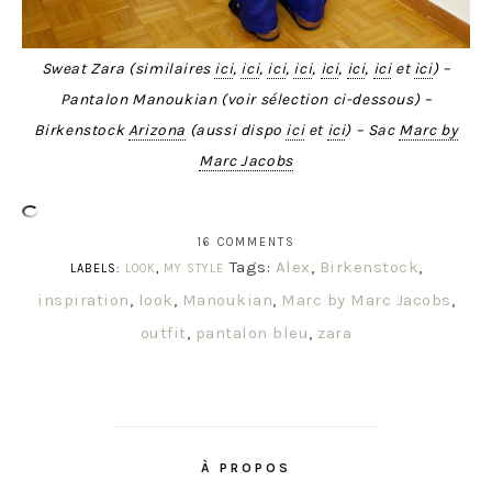
Sweat Zara (similaires
ici
,
ici
,
ici
,
ici
,
ici
,
ici
,
ici
et
ici
) –
Pantalon Manoukian (voir sélection ci-dessous) –
Birkenstock
Arizona
(aussi dispo
ici
et
ici
) – Sac
Marc by
Marc Jacobs
16 COMMENTS
Tags:
Alex
,
Birkenstock
,
LABELS:
LOOK
,
MY STYLE
inspiration
,
look
,
Manoukian
,
Marc by Marc Jacobs
,
outfit
,
pantalon bleu
,
zara
À PROPOS