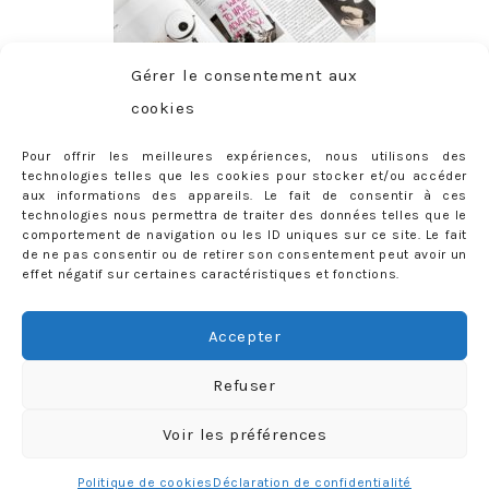
Gérer le consentement aux
cookies
Pour offrir les meilleures expériences, nous utilisons des
technologies telles que les cookies pour stocker et/ou accéder
aux informations des appareils. Le fait de consentir à ces
technologies nous permettra de traiter des données telles que le
comportement de navigation ou les ID uniques sur ce site. Le fait
de ne pas consentir ou de retirer son consentement peut avoir un
effet négatif sur certaines caractéristiques et fonctions.
ABONNEMENT
Adresse
Accepter
e-
mail
Je m'abonne !
Refuser
Rejoignez les 398 autres abonnés
Voir les préférences
mercredie © 2026 All Rights Reserved
Designed by
Light Morango
Politique de cookies
Déclaration de confidentialité