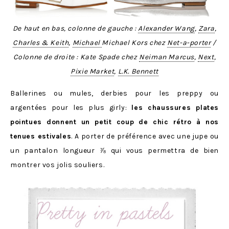
De haut en bas, colonne de gauche :
Alexander Wang
,
Zara
,
Charles & Keith
,
Michael
Michael Kors chez
Net-a-porter
/
Colonne de droite : Kate Spade chez
Neiman Marcus
,
Next
,
Pixie Market
,
L.K. Bennett
Ballerines ou mules, derbies pour les preppy ou
argentées pour les plus girly:
les chaussures plates
pointues donnent un petit coup de chic rétro à nos
tenues estivales
. A porter de préférence avec une jupe ou
un pantalon longueur ⅞ qui vous permettra de bien
montrer vos jolis souliers.