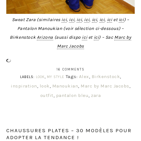
Sweat Zara (similaires
ici
,
ici
,
ici
,
ici
,
ici
,
ici
,
ici
et
ici
) –
Pantalon Manoukian (voir sélection ci-dessous) –
Birkenstock
Arizona
(aussi dispo
ici
et
ici
) – Sac
Marc by
Marc Jacobs
16 COMMENTS
Tags:
Alex
,
Birkenstock
,
LABELS:
LOOK
,
MY STYLE
inspiration
,
look
,
Manoukian
,
Marc by Marc Jacobs
,
outfit
,
pantalon bleu
,
zara
CHAUSSURES PLATES – 30 MODÈLES POUR
ADOPTER LA TENDANCE !