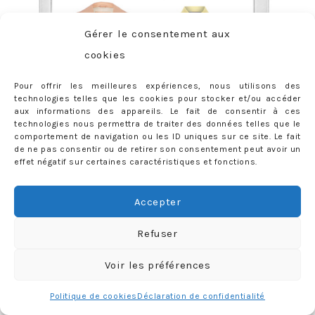
Gérer le consentement aux
cookies
Pour offrir les meilleures expériences, nous utilisons des
technologies telles que les cookies pour stocker et/ou accéder
aux informations des appareils. Le fait de consentir à ces
technologies nous permettra de traiter des données telles que le
comportement de navigation ou les ID uniques sur ce site. Le fait
de ne pas consentir ou de retirer son consentement peut avoir un
effet négatif sur certaines caractéristiques et fonctions.
Accepter
Refuser
Voir les préférences
De haut en bas, colonne de gauche : Perfecto en cuir
River
Island
, jupe en cuir
Jigsaw
/ Colonne de droite : chemise
Politique de cookies
Déclaration de confidentialité
Dorothy Perkins
, pochette Michael Michael Kors chez
Cusp
,