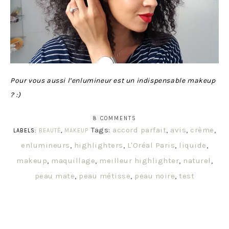
Pour vous aussi l’enlumineur est un indispensable makeup
? :)
8 COMMENTS
Tags:
accord parfait
,
avis
,
crème
,
LABELS:
BEAUTÉ
,
MAKEUP
enlumineurs
,
highlighters
,
L'Oréal Paris
,
liquide
,
makeup
,
maquillage
,
meilleur highlighter
,
naturel
,
peau mate
,
peau métisse
,
peau noire
,
test