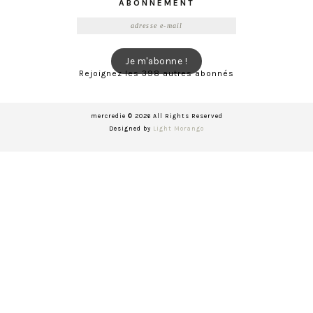
ABONNEMENT
Adresse
e-
mail
Je m'abonne !
Rejoignez les 398 autres abonnés
mercredie © 2026 All Rights Reserved
Designed by
Light Morango