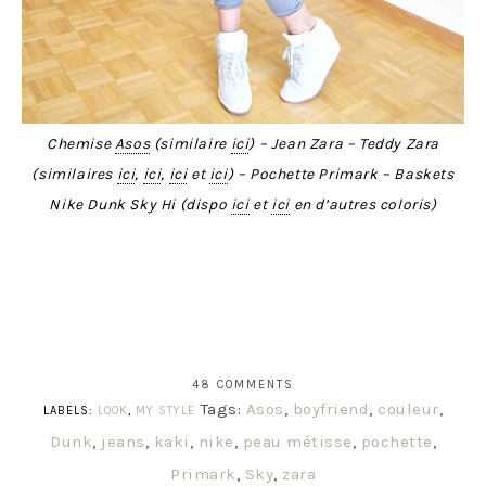
Chemise
Asos
(similaire
ici
) – Jean Zara – Teddy Zara
(similaires
ici
,
ici
,
ici
et
ici
) – Pochette Primark – Baskets
Nike Dunk Sky
Hi (dispo
ici
et
ici
en d’autres coloris)
48 COMMENTS
Tags:
Asos
,
boyfriend
,
couleur
,
LABELS:
LOOK
,
MY STYLE
Dunk
,
jeans
,
kaki
,
nike
,
peau métisse
,
pochette
,
Primark
,
Sky
,
zara