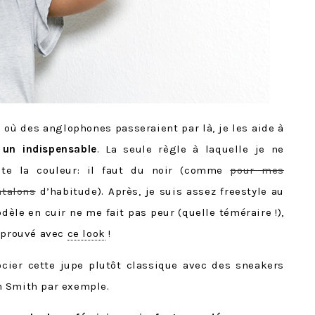
s où des anglophones passeraient par là, je les aide à
i
un indispensable
. La seule règle à laquelle je ne
ute la couleur: il faut du noir (comme
pour mes
ntalons
d’habitude). Après, je suis assez freestyle au
èle en cuir ne me fait pas peur (quelle téméraire !),
t prouvé avec
ce look
!
ssocier cette jupe plutôt classique avec des sneakers
n Smith par exemple.