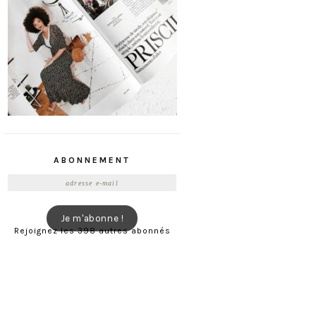
ABONNEMENT
Adresse
e-
mail
Je m'abonne !
Rejoignez les 398 autres abonnés