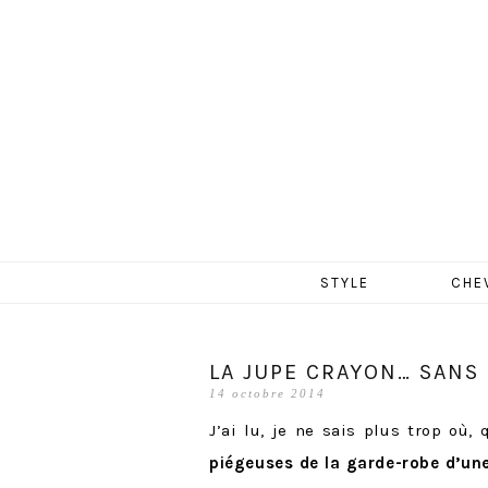
MERCR
Aller
STYLE
CHE
au
contenu
LA JUPE CRAYON… SANS 
14 octobre 2014
J’ai lu, je ne sais plus trop où,
piégeuses de la garde-robe d’u