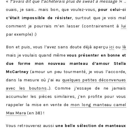
«
T’avais dit que t’achèterais plus de sweat à message !
« …
ouais, je sais… mais bon, que voulez-vous,
pour celui-ci
c’était impossible de résister
, surtout que je vois mal
comment je pourrais m’en lasser (contrairement à
lui
par exemple) :)
Bon et puis, vous l’avez sans doute déjà aperçu
ici
ou
là
mais je voulais quand même
vous présenter en bonne et
due forme mon nouveau manteau d’amour Stella
McCartney
(amour un peu tourmenté, je vous l’accorde,
dans la mesure où j’ai eu
quelques petites déconvenues
avec les boutons
…). Comme j’essaye de ne jamais
accumuler les pièces similaires, j’en profite pour vous
rappeler la mise en vente de
mon long manteau camel
Max Mara
(en 38) !
Vous retrouverez aussi
une belle sélection de manteaux