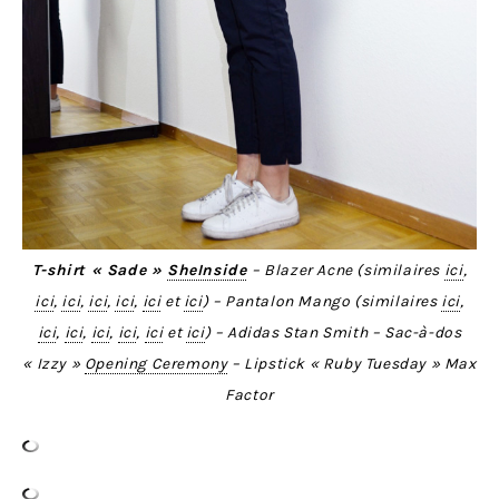
T-shirt « Sade »
SheInside
– Blazer Acne (similaires
ici
,
ici
,
ici
,
ici
,
ici
,
ici
et
ici
) – Pantalon Mango (similaires
ici
,
ici
,
ici
,
ici
,
ici
,
ici
et
ici
) – Adidas Stan Smith – Sac-à-dos
« Izzy »
Opening Ceremony
– Lipstick « Ruby Tuesday » Max
Factor