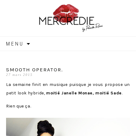
MERCREDIE
Aller
MENU
au
contenu
SMOOTH OPERATOR.
27 mars 2015
La semaine finit en musique puisque je vous propose un
petit look hybride,
moitié Janelle Monae, moitié Sade
.
Rien que ça.