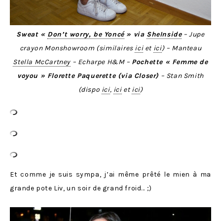
Sweat «
Don’t worry, be Yoncé
» via
SheInside
– Jupe
crayon Monshowroom (similaires
ici
et
ici
) – Manteau
Stella McCartney
– Echarpe H&M –
Pochette « Femme de
voyou » Florette Paquerette (via Closer)
– Stan Smith
(dispo
ici
,
ici
et
ici
)
Et comme je suis sympa, j’ai même prêté le mien à ma
grande pote Liv, un soir de grand froid… ;)