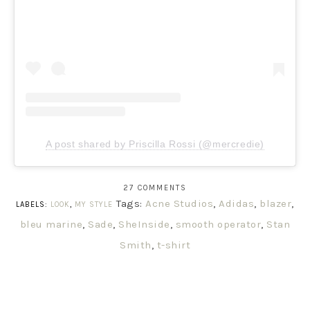
A post shared by Priscilla Rossi (@mercredie)
27 COMMENTS
Tags:
Acne Studios
,
Adidas
,
blazer
,
LABELS:
LOOK
,
MY STYLE
bleu marine
,
Sade
,
SheInside
,
smooth operator
,
Stan
Smith
,
t-shirt