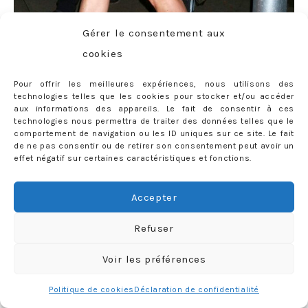
Gérer le consentement aux
cookies
Pour offrir les meilleures expériences, nous utilisons des
technologies telles que les cookies pour stocker et/ou accéder
aux informations des appareils. Le fait de consentir à ces
technologies nous permettra de traiter des données telles que le
comportement de navigation ou les ID uniques sur ce site. Le fait
de ne pas consentir ou de retirer son consentement peut avoir un
14 COMMENTS
effet négatif sur certaines caractéristiques et fonctions.
Tags:
Adidas
,
boyfriend
,
camel
LABELS:
LOOK
,
MY STYLE
coat
,
Don't worry be yoncé
,
Femme de voyou
,
Fiamma
,
Accepter
Florette Paquerette
,
manteau
,
oversized
,
SheInside
,
Refuser
Stan Smith
,
Stella McCartney
,
sweat
Voir les préférences
Politique de cookies
Déclaration de confidentialité
1
2
3
4
next