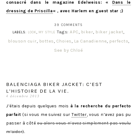
consacré dans le magazine Edelweiss: «
Dans le
dressing de Priscilla
« , avec Harlem en guest star ;)
39 COMMENTS
Tags:
APC
,
biker
,
biker jacket
,
LABELS:
LOOK
,
MY STYLE
blouson cuir
,
bottes
,
Choies
,
La Canadienne
,
perfecto
,
See by Chloé
BALENCIAGA BIKER JACKET: C’EST
L’HISTOIRE DE LA VIE.
4 décembre 2013
J’étais depuis quelques mois
à la recherche du perfecto
parfait
(si vous me suivez sur
Twitter
, vous n’avez pas pu
passer à côté
ou alors vous n’avez simplement pas voulu
m’aider)
.