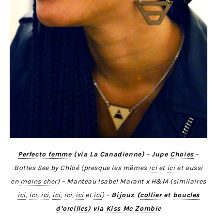
Perfecto femme
(via La Canadienne)
–
Jupe
Choies
–
Bottes See by Chloé (presque les mêmes
ici
et
ici
et aussi
en
moins cher
) – Manteau Isabel Marant x H&M (similaires
ici
,
ici
,
ici
,
ici
,
ici
,
ici
et
ici
) –
Bijoux (
collier
et
boucles
d’oreilles
) via
Kiss Me Zombie