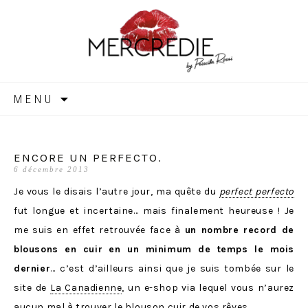
MERCREDIE
Aller
MENU
au
contenu
ENCORE UN PERFECTO.
6 décembre 2013
Je vous le disais l’autre jour, ma quête du
perfect perfecto
fut longue et incertaine… mais finalement heureuse ! Je
me suis en effet retrouvée face à
un nombre record de
blousons en cuir en un minimum de temps le mois
dernier
… c’est d’ailleurs ainsi que je suis tombée sur le
site de
La Canadienne
, un e-shop via lequel vous n’aurez
aucun mal à trouver le
blouson cuir
de vos rêves.