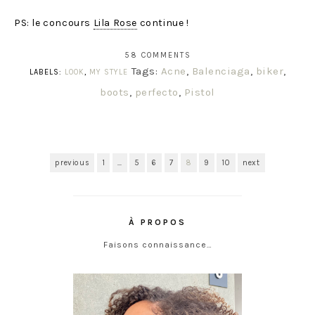
PS: le concours
Lila Rose
continue !
58 COMMENTS
Tags:
Acne
,
Balenciaga
,
biker
,
LABELS:
LOOK
,
MY STYLE
boots
,
perfecto
,
Pistol
previous
1
…
5
6
7
8
9
10
next
À PROPOS
Faisons connaissance…