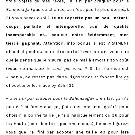
trois objets de mes rêves, j’ai fini par craquer pour le
Balenciaga
(pas de chance, ce n’est pas le plus donné…).
Et vous savez quoi ?
Je ne regrette pas un seul instant:
coupe parfaite et intemporelle, cuir de qualité
incomparable et… couleur noire évidemment, mon
tiercé gagnant.
Attention, info bonus: il est VRAIMENT
chaud et peut du coup être porté l’hiver, autant vous dire
que je pense que je n’aurai pas de mal à amortir son coût
(vous connaissez le
cost per wear
? Si la réponse est
« non », ne restez pas dans l’ignorance et foncez lire
ce
chouette billet
made by Bali <3).
«
J’ai fini par craquer pour le Balenciaga
« … en fait ça n’a
pas été si facile que ça, j’ai aussi pas mal galéré pour
choisir la bonne taille: je fais habituellement du 36 pour
les hauts (petit buste et poitrine menue), hé bien figurez-
vous que j’ai fini par adopter
une taille 40
pour être