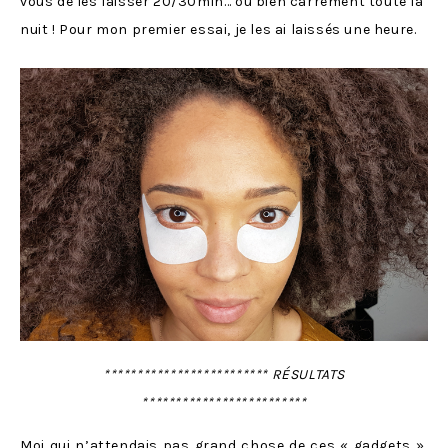
vous de les laisser 20/30min… ou bien carrément toute la
nuit ! Pour mon premier essai, je les ai laissés une heure.
************************* RÉSULTATS
*************************
Moi qui n’attendais pas grand chose de ces « gadgets »,