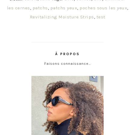
les cernes
,
patchs
,
patchs yeux
,
poches sous les yeux
,
Revitalizing Moisture Strips
,
test
À PROPOS
Faisons connaissance…