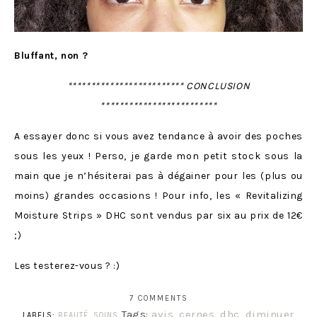
Bluffant, non ?
************************* CONCLUSION
*************************
A essayer donc si vous avez tendance à avoir des poches
sous les yeux ! Perso, je garde mon petit stock sous la
main que je n’hésiterai pas à dégainer pour les (plus ou
moins) grandes occasions ! Pour info, les « Revitalizing
Moisture Strips » DHC sont vendus par six au prix de 12€
;)
Les testerez-vous ? :)
7 COMMENTS
Tags:
avis
,
cernes
,
dhc
,
diminuer
LABELS:
BEAUTÉ
,
SOINS