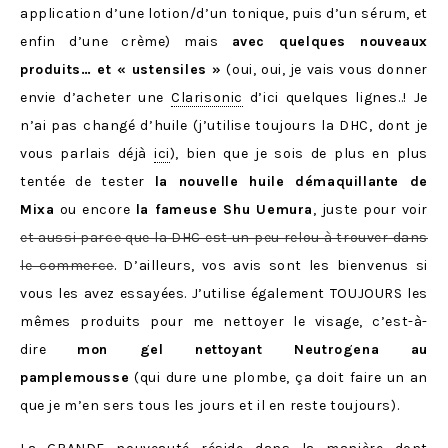
application d’une lotion/d’un tonique, puis d’un sérum, et
enfin d’une crème) mais
avec quelques nouveaux
produits… et « ustensiles »
(oui, oui, je vais vous donner
envie d’acheter une
Clarisonic
d’ici quelques lignes..! Je
n’ai pas changé d’huile (j’utilise toujours la DHC, dont je
vous parlais déjà
ici
), bien que je sois de plus en plus
tentée de tester
la nouvelle huile démaquillante de
Mixa
ou encore
la fameuse Shu Uemura
, juste pour voir
et aussi parce que la DHC est un peu relou à trouver dans
le commerce
. D’ailleurs, vos avis sont les bienvenus si
vous les avez essayées. J’utilise également TOUJOURS les
mêmes produits pour me nettoyer le visage, c’est-à-
dire
mon gel nettoyant Neutrogena au
pamplemousse
(qui dure une plombe, ça doit faire un an
que je m’en sers tous les jours et il en reste toujours).