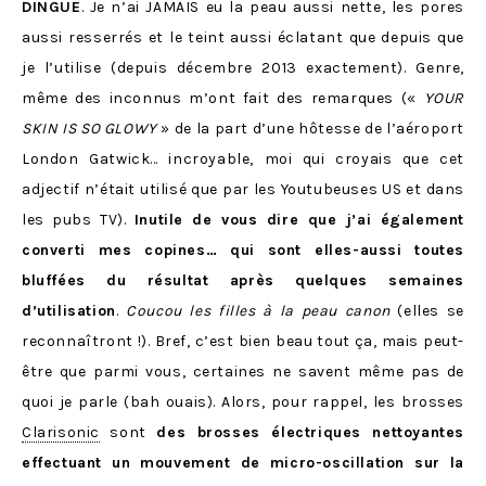
DINGUE
. Je n’ai JAMAIS eu la peau aussi nette, les pores
aussi resserrés et le teint aussi éclatant que depuis que
je l’utilise (depuis décembre 2013 exactement). Genre,
même des inconnus m’ont fait des remarques («
YOUR
SKIN IS SO GLOWY
» de la part d’une hôtesse de l’aéroport
London Gatwick… incroyable, moi qui croyais que cet
adjectif n’était utilisé que par les Youtubeuses US et dans
les pubs TV).
Inutile de vous dire que j’ai également
converti mes copines… qui sont elles-aussi toutes
bluffées du résultat après quelques semaines
d’utilisation
.
Coucou les filles à la peau canon
(elles se
reconnaîtront !). Bref, c’est bien beau tout ça, mais peut-
être que parmi vous, certaines ne savent même pas de
quoi je parle (bah ouais). Alors, pour rappel, les brosses
Clarisonic
sont
des brosses électriques nettoyantes
effectuant un mouvement de micro-oscillation sur la