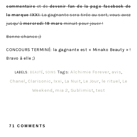
commentaire
et de
devenir fan de la page facebook de
la marque IXXI
. La gagnante sera tirée au sort, vous avez
jusqu’à
mercredi 19 mars
minuit pour jouer !
Bonne chance ;)
CONCOURS TERMINÉ: la gagnante est « Minako Beauty » !
Bravo à elle ;)
Tags:
Alchimie Forever
,
avis
,
LABELS:
BEAUTÉ
,
SOINS
Chanel
,
Clarisonic
,
Ixxi
,
La Nuit
,
Le Jour
,
le rituel
,
Le
Weekend
,
mia 2
,
Sublimist
,
test
71 COMMENTS