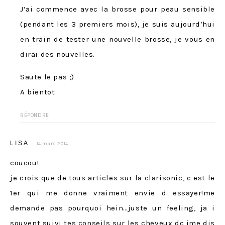
J’ai commence avec la brosse pour peau sensible
(pendant les 3 premiers mois), je suis aujourd’hui
en train de tester une nouvelle brosse, je vous en
dirai des nouvelles.
Saute le pas ;)
A bientot
RÉPONDRE
LISA
14 mars 2014
coucou!
je crois que de tous articles sur la clarisonic, c est le
1er qui me donne vraiment envie d essayer!me
demande pas pourquoi hein…juste un feeling, ja i
souvent suivi tes conseils sur les cheveux dc jme dis