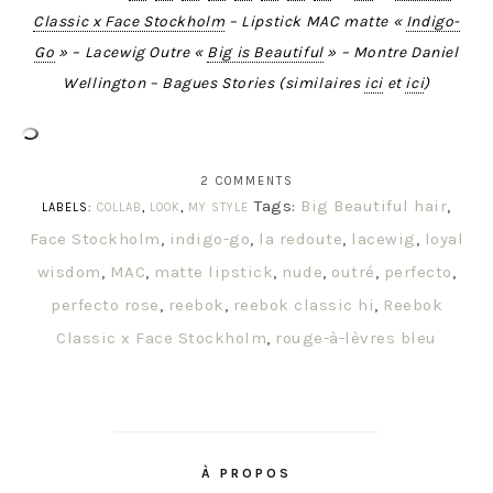
Classic x Face Stockholm
– Lipstick MAC matte «
Indigo-
Go
» – Lacewig Outre «
Big is Beautiful
» – Montre Daniel
Wellington – Bagues Stories (similaires
ici
et
ici
)
2 COMMENTS
Tags:
Big Beautiful hair
,
LABELS:
COLLAB
,
LOOK
,
MY STYLE
Face Stockholm
,
indigo-go
,
la redoute
,
lacewig
,
loyal
wisdom
,
MAC
,
matte lipstick
,
nude
,
outré
,
perfecto
,
perfecto rose
,
reebok
,
reebok classic hi
,
Reebok
Classic x Face Stockholm
,
rouge-à-lèvres bleu
À PROPOS