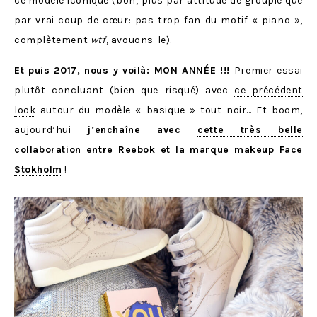
ce modèle iconique (bon, plus par attitude de groupie que
par vrai coup de cœur: pas trop fan du motif « piano »,
complètement
wtf
, avouons-le).
Et puis 2017, nous y voilà: MON ANNÉE !!!
Premier essai
plutôt concluant (bien que risqué) avec
ce précédent
look
autour du modèle « basique » tout noir… Et boom,
aujourd’hui
j’enchaîne avec
cette très belle
collaboration
entre Reebok et la marque makeup
Face
Stokholm
!