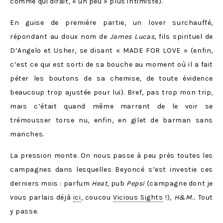
comme qui dirait, « un peu » plus intimiste).
En guise de première partie, un lover surchauffé,
répondant au doux nom de
James Lucas
, fils spirituel de
D’Angelo et Usher, se disant « MADE FOR LOVE » (enfin,
c’est ce qui est sorti de sa bouche au moment où il a fait
péter les boutons de sa chemise, de toute évidence
beaucoup trop ajustée pour lui). Bref, pas trop mon trip,
mais c’était quand même marrant de le voir se
trémousser torse nu, enfin, en gilet de barman sans
manches.
La pression monte. On nous passe à peu près toutes les
campagnes dans lesquelles Beyoncé s’est investie ces
derniers mois : parfum
Heat
, pub
Pepsi
(campagne dont je
vous parlais déjà
ici
, coucou
Vicious Sights
!),
H&M
… Tout
y passe.