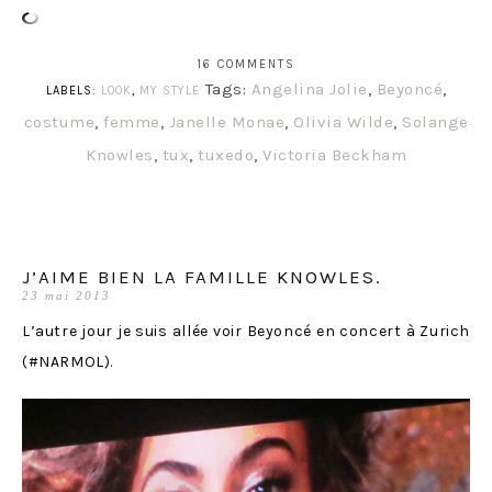
16 COMMENTS
Tags:
Angelina Jolie
,
Beyoncé
,
LABELS:
LOOK
,
MY STYLE
costume
,
femme
,
Janelle Monae
,
Olivia Wilde
,
Solange
Knowles
,
tux
,
tuxedo
,
Victoria Beckham
J’AIME BIEN LA FAMILLE KNOWLES.
23 mai 2013
L’autre jour je suis allée voir Beyoncé en concert à Zurich
(#NARMOL).