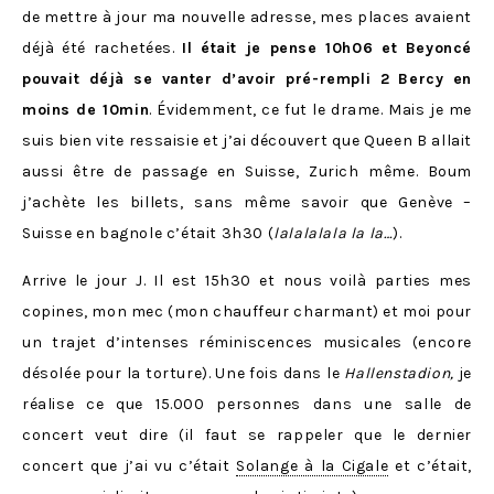
de mettre à jour ma nouvelle adresse, mes places avaient
déjà été rachetées.
Il était je pense 10h06 et Beyoncé
pouvait déjà se vanter d’avoir pré-rempli 2 Bercy en
moins de 10min
. Évidemment, ce fut le drame. Mais je me
suis bien vite ressaisie et j’ai découvert que Queen B allait
aussi être de passage en Suisse, Zurich même. Boum
j’achète les billets, sans même savoir que Genève –
Suisse en bagnole c’était 3h30 (
lalalalala la la…
).
Arrive le jour J. Il est 15h30 et nous voilà parties mes
copines, mon mec (mon chauffeur charmant) et moi pour
un trajet d’intenses réminiscences musicales (encore
désolée pour la torture). Une fois dans le
Hallenstadion,
je
réalise ce que 15.000 personnes dans une salle de
concert veut dire (il faut se rappeler que le dernier
concert que j’ai vu c’était
Solange à la Cigale
et c’était,