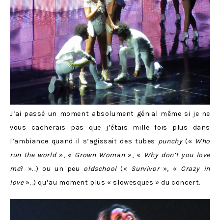
J’ai passé un moment absolument génial même si je ne
vous cacherais pas que j’étais mille fois plus dans
l’ambiance quand il s’agissait des tubes
punchy
(«
Who
run the world
», «
Grown Woman
», «
Why don’t you love
me
? »…) ou un peu
oldschool
(«
Survivor
», «
Crazy in
love
»…) qu’au moment plus « slowesques » du concert.