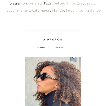
Tags:
bottes à franges
,
ersatz
,
LABELS:
LOOK
,
MY STYLE
isabel marant
,
kate moss
,
Mango
,
Supertrash
,
zalando
À PROPOS
Faisons connaissance…