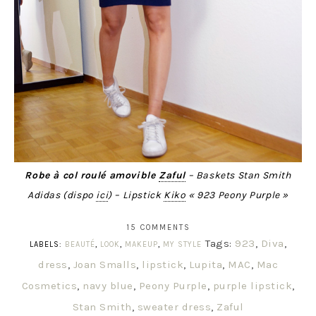
Robe à col roulé amovible
Zaful
– Baskets Stan Smith
Adidas (dispo
ici
) – Lipstick
Kiko
« 923 Peony Purple »
15 COMMENTS
Tags:
923
,
Diva
,
LABELS:
BEAUTÉ
,
LOOK
,
MAKEUP
,
MY STYLE
dress
,
Joan Smalls
,
lipstick
,
Lupita
,
MAC
,
Mac
Cosmetics
,
navy blue
,
Peony Purple
,
purple lipstick
,
Stan Smith
,
sweater dress
,
Zaful