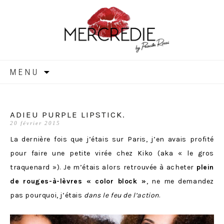
MERCREDIE
Aller
MENU
au
contenu
ADIEU PURPLE LIPSTICK.
20 février 2015
La dernière fois que j’étais sur Paris, j’en avais profité
pour faire une petite virée chez Kiko (aka « le gros
traquenard »). Je m’étais alors retrouvée à acheter
plein
de rouges-à-lèvres « color block »
, ne me demandez
pas pourquoi, j’étais
dans le feu de l’action
.