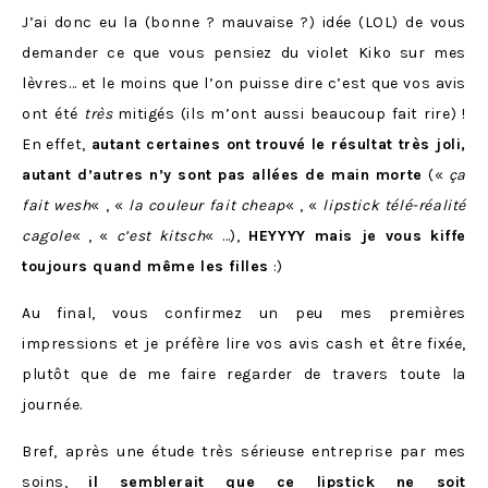
J’ai donc eu la (bonne ? mauvaise ?) idée (LOL) de vous
demander ce que vous pensiez du violet Kiko sur mes
lèvres… et le moins que l’on puisse dire c’est que vos avis
ont été
très
mitigés (ils m’ont aussi beaucoup fait rire) !
En effet,
autant certaines ont trouvé le résultat très joli,
autant d’autres n’y sont pas allées de main morte
(«
ça
fait wesh
« , «
la couleur fait cheap
« , «
lipstick télé-réalité
cagole
« , «
c’est kitsch
« …),
HEYYYY mais je vous kiffe
toujours quand même les filles
:)
Au final, vous confirmez un peu mes premières
impressions et je préfère lire vos avis cash et être fixée,
plutôt que de me faire regarder de travers toute la
journée.
Bref, après une étude très sérieuse entreprise par mes
soins,
il semblerait que ce lipstick ne soit