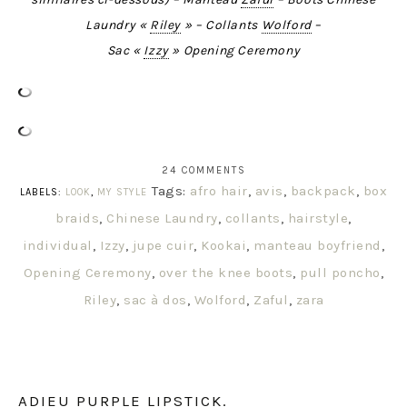
Laundry «
Riley
» – Collants
Wolford
–
Sac «
Izzy
» Opening Ceremony
24 COMMENTS
Tags:
afro hair
,
avis
,
backpack
,
box
LABELS:
LOOK
,
MY STYLE
braids
,
Chinese Laundry
,
collants
,
hairstyle
,
individual
,
Izzy
,
jupe cuir
,
Kookai
,
manteau boyfriend
,
Opening Ceremony
,
over the knee boots
,
pull poncho
,
Riley
,
sac à dos
,
Wolford
,
Zaful
,
zara
ADIEU PURPLE LIPSTICK.