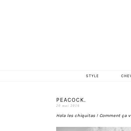
MERCR
Aller
STYLE
CHE
au
contenu
PEACOCK.
20 mai 2016
Hola les chiquitas ! Comment ça v