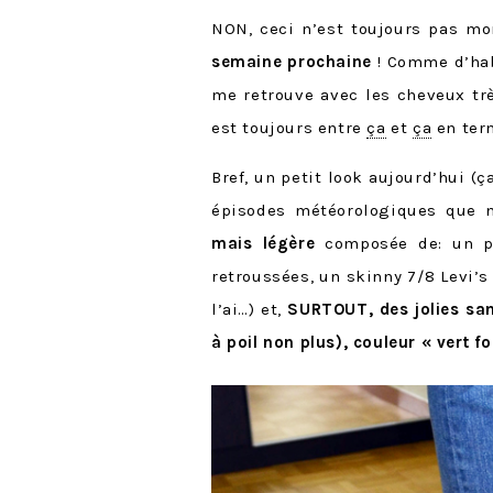
NON, ceci n’est toujours pas m
semaine prochaine
! Comme d’habi
me retrouve avec les cheveux trè
est toujours entre
ça
et
ça
en term
Bref, un petit look aujourd’hui (ç
épisodes météorologiques que 
mais légère
composée de: un pe
retroussées, un skinny 7/8 Levi’s
l’ai…) et,
SURTOUT, des jolies san
à poil non plus), couleur « vert f