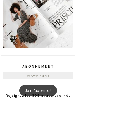
ABONNEMENT
Adresse
e-
mail
Je m'abonne !
Rejoignez les 398 autres abonnés