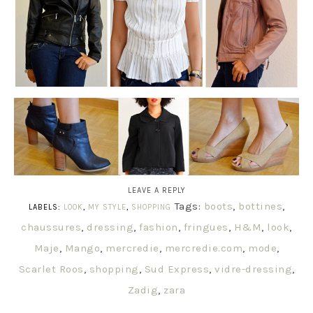
LEAVE A REPLY
Tags:
boots
,
bottines
,
LABELS:
LOOK
,
MY STYLE
,
SHOPPING
chaussures
,
dressing
,
fashion
,
fringues
,
H&M
,
look
,
Maje
,
Mango
,
mercredie
,
mercredie.com
,
mode
,
Scarlet Roos
,
shopping
,
Sud Express
,
vidre-dressing
,
Zadig
,
zara