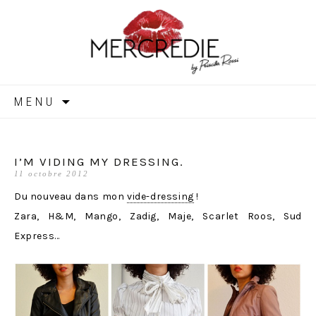
MERCREDIE
Aller
MENU
au
contenu
I’M VIDING MY DRESSING.
11 octobre 2012
Du nouveau dans mon
vide-dressing
!
Zara, H&M, Mango, Zadig, Maje, Scarlet Roos, Sud
Express…