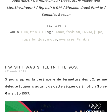
Jupe
ASOS
/ Ceinture en cuir tressé Moni Pieces (via
MonShowRoom
) / Top noir H&M / Blouson drap
é
Pimkie /
Sandales Besson
LEAVE A REPLY
Tags:
Asos
,
fashion
,
H&M
,
jupe
,
LABELS:
LOOK
,
MY STYLE
jupe longue
,
mode
,
oversize
,
Pimkie
I WISH I WAS STILL IN THE 90S.
17 août 2012
5 jours après la cérémonie de fermeture des JO, je me
délecte toujours autant de cette séquence émotion
Spice
Girls
… So 1997.