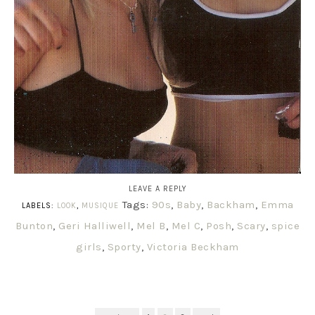
LEAVE A REPLY
Tags:
90s
,
Baby
,
Backham
,
Emma
LABELS:
LOOK
,
MUSIQUE
Bunton
,
Geri Halliwell
,
Mel B
,
Mel C
,
Posh
,
Scary
,
spice
girls
,
Sporty
,
Victoria Beckham