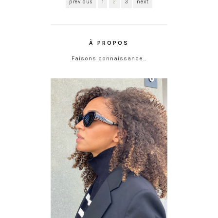
previous
1
2
3
next
À PROPOS
Faisons connaissance…