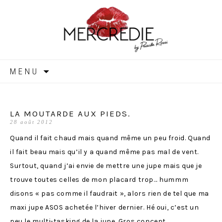
MERCREDIE
Aller
MENU
au
contenu
LA MOUTARDE AUX PIEDS.
28 août 2012
Quand il fait chaud mais quand même un peu froid. Quand
il fait beau mais qu’il y a quand même pas mal de vent.
Surtout, quand j’ai envie de mettre une jupe mais que je
trouve toutes celles de mon placard trop… hummm
disons « pas comme il faudrait », alors rien de tel que ma
maxi jupe ASOS achetée l’hiver dernier. Hé oui, c’est un
peu le multi-tasking de la jupe. Gros concept.