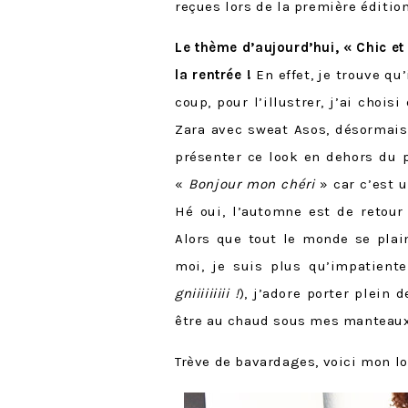
reçues lors de la première éditio
Le thème d’aujourd’hui, « Chic e
la rentrée !
En effet, je trouve qu
coup, pour l’illustrer, j’ai choi
Zara avec sweat Asos, désormais
présenter ce look en dehors du p
«
Bonjour mon chéri
» car c’est 
Hé oui, l’automne est de retour
Alors que tout le monde se plain
moi, je suis plus qu’impatiente
gniiiiiiiii !
), j’adore porter plein 
être au chaud sous mes manteau
Trève de bavardages, voici mon lo