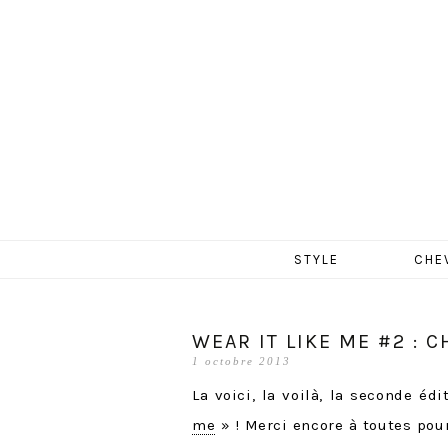
MERCR
Aller
STYLE
CHE
au
contenu
WEAR IT LIKE ME #2 : 
1 octobre 2013
La voici, la voilà, la seconde é
me
» ! Merci encore à toutes po