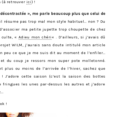
n (à retrouver
ici
) !
t décontractée », me parle beaucoup plus que celui de
’il résume pas trop mal mon style habituel… non ? Du
si d’associer ma petite jupette trop choupette de chez
 culte, «
Adieu mon chéri
« . D’ailleurs, si j’avais dû
rojet WILM, j’aurais sans doute intitulé mon article
un peu ce que je me suis dit au moment de l’enfiler…
 et du coup je ressors mon super pote molletonné.
t plus ou moins de l’arrivée de l’hiver, sachez que
 ! J’adore cette saison (c’est la saison des bottes
de fringues les unes par-dessus les autres et j’adore
x…
ok !