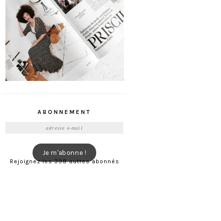
ABONNEMENT
Adresse
e-
mail
Je m'abonne !
Rejoignez les 398 autres abonnés