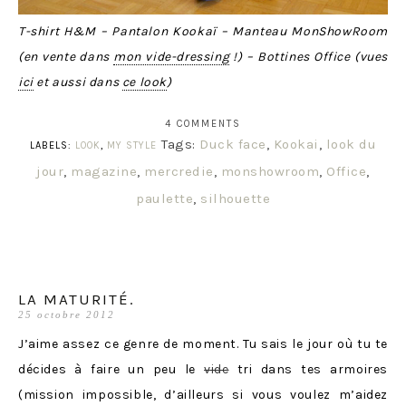
T-shirt H&M – Pantalon Kookaï – Manteau MonShowRoom
(en vente dans
mon vide-dressing
!) – Bottines Office (vues
ici
et aussi dans
ce look
)
4 COMMENTS
Tags:
Duck face
,
Kookai
,
look du
LABELS:
LOOK
,
MY STYLE
jour
,
magazine
,
mercredie
,
monshowroom
,
Office
,
paulette
,
silhouette
LA MATURITÉ.
25 octobre 2012
J’aime assez ce genre de moment. Tu sais le jour où tu te
décides à faire un peu le
vide
tri dans tes armoires
(mission impossible, d’ailleurs si vous voulez m’aidez