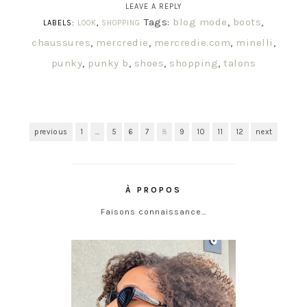
LEAVE A REPLY
Tags:
blog mode
,
boots
,
LABELS:
LOOK
,
SHOPPING
chaussures
,
mercredie
,
mercredie.com
,
minelli
,
punky
,
punky b
,
shoes
,
shopping
,
talons
previous
1
…
5
6
7
8
9
10
11
12
next
À PROPOS
Faisons connaissance…