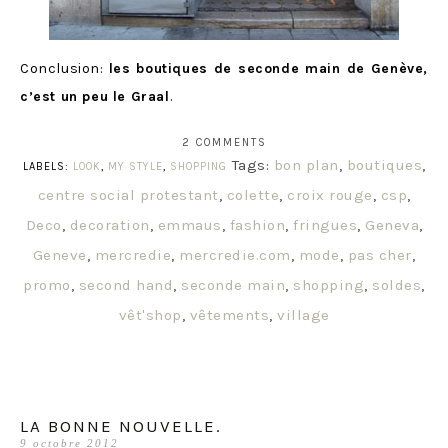
Conclusion:
les boutiques de seconde main de Genève,
c’est un peu le Graal
.
2 COMMENTS
Tags:
bon plan
,
boutiques
,
LABELS:
LOOK
,
MY STYLE
,
SHOPPING
centre social protestant
,
colette
,
croix rouge
,
csp
,
Deco
,
decoration
,
emmaus
,
fashion
,
fringues
,
Geneva
,
Geneve
,
mercredie
,
mercredie.com
,
mode
,
pas cher
,
promo
,
second hand
,
seconde main
,
shopping
,
soldes
,
vêt'shop
,
vêtements
,
village
LA BONNE NOUVELLE.
9 octobre 2012