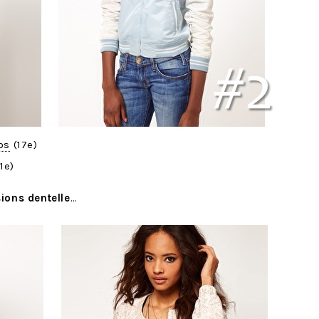
os
(17e)
1e)
sions dentelle
…