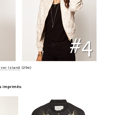
iver Island
(29e)
es imprimés
: