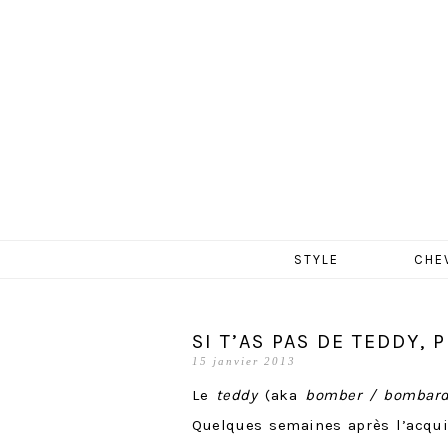
MERCR
Aller
STYLE
CHE
au
contenu
SI T’AS PAS DE TEDDY, 
15 janvier 2013
Le
teddy
(aka
bomber
/ bombard
Quelques semaines après l’acquis