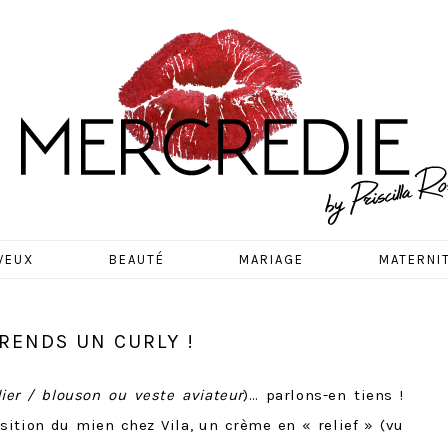
EDIE
VEUX
BEAUTÉ
MARIAGE
MATERNI
PRENDS UN CURLY !
ier / blouson ou veste aviateur
)… parlons-en tiens !
ition du mien chez Vila, un crème en « relief » (vu