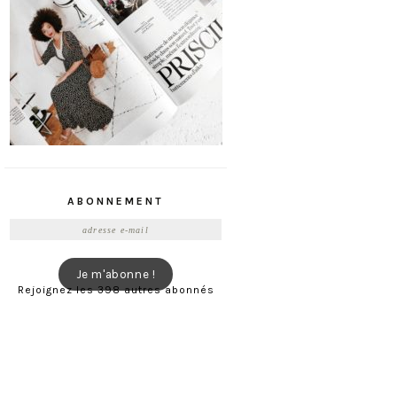
ABONNEMENT
Adresse
e-
mail
Je m'abonne !
Rejoignez les 398 autres abonnés