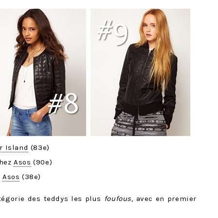
r Island
(83e)
chez
Asos
(90e)
z
Asos
(38e)
tégorie des teddys les plus
foufous
, avec en premier