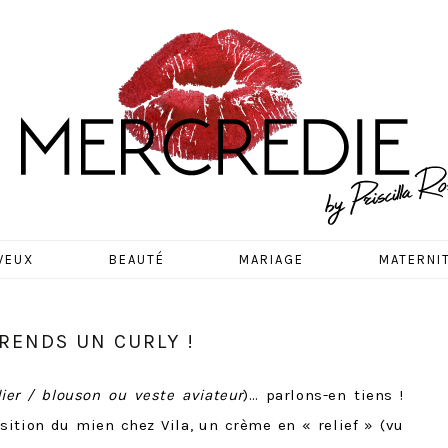
EDIE
VEUX
BEAUTÉ
MARIAGE
MATERNI
PRENDS UN CURLY !
ier / blouson ou veste aviateur
)… parlons-en tiens !
ition du mien chez Vila, un crème en « relief » (vu