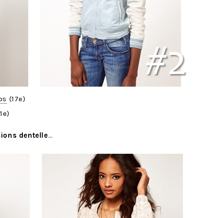
os
(17e)
1e)
sions dentelle
…