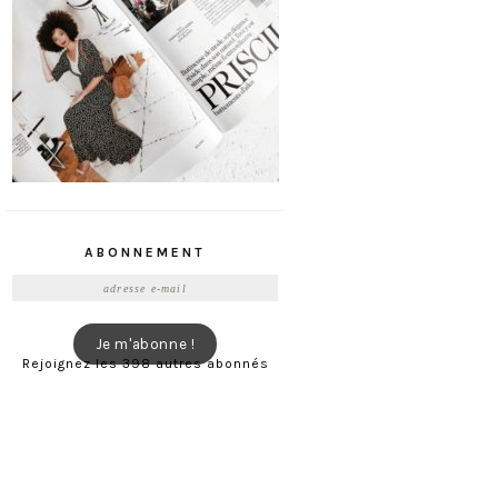
ABONNEMENT
Adresse
e-
mail
Je m'abonne !
Rejoignez les 398 autres abonnés