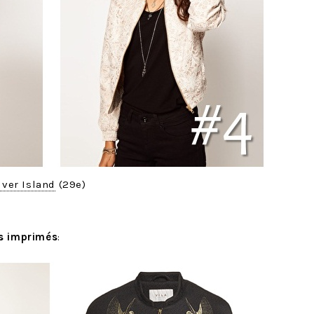
iver Island
(29e)
es imprimés
: