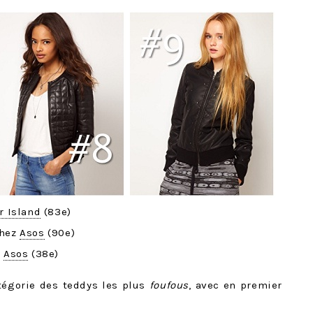
r Island
(83e)
chez
Asos
(90e)
z
Asos
(38e)
tégorie des teddys les plus
foufous
, avec en premier