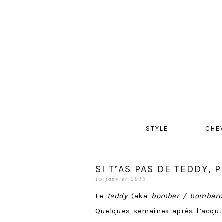
MERCR
Aller
STYLE
CHE
au
contenu
SI T’AS PAS DE TEDDY, 
15 janvier 2013
Le
teddy
(aka
bomber
/ bombard
Quelques semaines après l’acquis