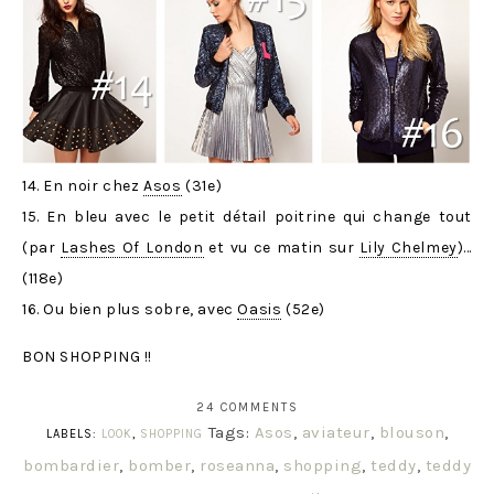
14. En noir chez
Asos
(31e)
15. En bleu avec le petit détail poitrine qui change tout
(par
Lashes Of London
et vu ce matin sur
Lily Chelmey
)…
(118e)
16. Ou bien plus sobre, avec
Oasis
(52e)
BON SHOPPING !!
24 COMMENTS
Tags:
Asos
,
aviateur
,
blouson
,
LABELS:
LOOK
,
SHOPPING
bombardier
,
bomber
,
roseanna
,
shopping
,
teddy
,
teddy