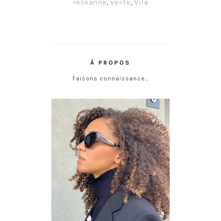
roseanna
,
veste
,
Vila
À PROPOS
Faisons connaissance…