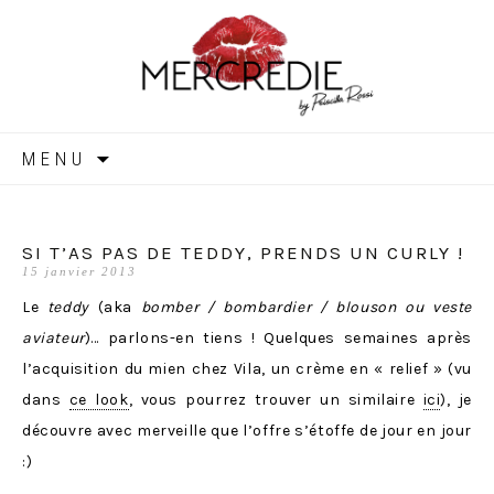
MERCREDIE
Aller
MENU
au
contenu
SI T’AS PAS DE TEDDY, PRENDS UN CURLY !
15 janvier 2013
Le
teddy
(aka
bomber
/ bombardier / blouson ou veste
aviateur
)… parlons-en tiens ! Quelques semaines après
l’acquisition du mien chez Vila, un crème en « relief » (vu
dans
ce look
, vous pourrez trouver un similaire
ici
), je
découvre avec merveille que l’offre s’étoffe de jour en jour
:)