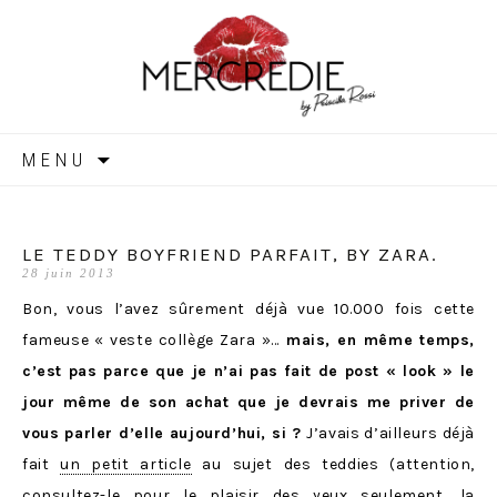
MERCREDIE
Aller
MENU
au
contenu
LE TEDDY BOYFRIEND PARFAIT, BY ZARA.
28 juin 2013
Bon, vous l’avez sûrement déjà vue 10.000 fois cette
fameuse « veste collège Zara »…
mais, en même temps,
c’est pas parce que je n’ai pas fait de post « look » le
jour même de son achat que je devrais me priver de
vous parler d’elle aujourd’hui, si ?
J’avais d’ailleurs déjà
fait
un petit article
au sujet des teddies (attention,
consultez-le
pour le plaisir des yeux seulement
, la