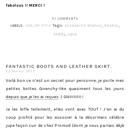
fabolous !! MERCI !
51 COMMENTS
Tags:
escarpins blancs
,
Kookai
,
LABELS:
LOOK
,
MY STYLE
teddy
,
zara
FANTASTIC BOOTS AND LEATHER SKIRT.
22 février 2013
Voilà bon ce n’est un secret pour personne, je porte mes
petites bottes Givenchy-like quasiment tous les jours
depuis que je les ai reçues
:) GNIIIIIIIII !
Je les kiffe tellement, elles vont avec TOUT ! J’en ai du
coup profité pour les associer à la désormais célèbre
jupe façon cuir de chez Promod (dont je vous parlais déjà