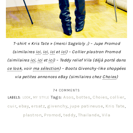
T-shirt « Kris Tate » (merci Sageloly ;) – Jupe Promod
(similaires
ici
,
ici
,
ici
et
ici
) – Collier plastron Promod
(similaires
ici
,
ici
et
ici
) – Teddy relief Vila (déjà porté dans
ce look
, voir
ma sélection
) – Boots Givenchy-like shoppées
via petites annonces eBay (similaires chez
Choies
)
74 COMMENTS
Tags:
Asos
,
bottes
,
Choies
,
collier
,
LABELS:
LOOK
,
MY STYLE
cuir
,
ebay
,
ersatz
,
givenchy
,
jupe patineuse
,
Kris Tate
,
plastron
,
Promod
,
teddy
,
Thailande
,
Vila