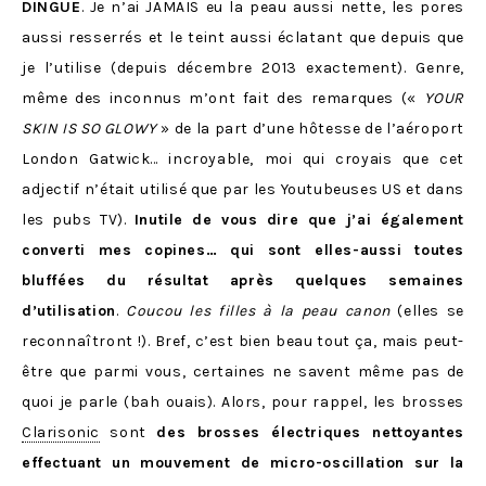
DINGUE
. Je n’ai JAMAIS eu la peau aussi nette, les pores
aussi resserrés et le teint aussi éclatant que depuis que
je l’utilise (depuis décembre 2013 exactement). Genre,
même des inconnus m’ont fait des remarques («
YOUR
SKIN IS SO GLOWY
» de la part d’une hôtesse de l’aéroport
London Gatwick… incroyable, moi qui croyais que cet
adjectif n’était utilisé que par les Youtubeuses US et dans
les pubs TV).
Inutile de vous dire que j’ai également
converti mes copines… qui sont elles-aussi toutes
bluffées du résultat après quelques semaines
d’utilisation
.
Coucou les filles à la peau canon
(elles se
reconnaîtront !). Bref, c’est bien beau tout ça, mais peut-
être que parmi vous, certaines ne savent même pas de
quoi je parle (bah ouais). Alors, pour rappel, les brosses
Clarisonic
sont
des brosses électriques nettoyantes
effectuant un mouvement de micro-oscillation sur la