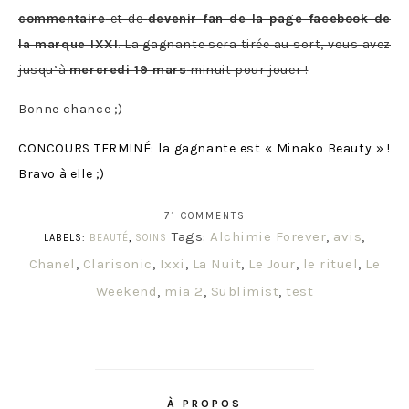
commentaire
et de
devenir fan de la page facebook de
la marque IXXI
. La gagnante sera tirée au sort, vous avez
jusqu’à
mercredi 19 mars
minuit pour jouer !
Bonne chance ;)
CONCOURS TERMINÉ: la gagnante est « Minako Beauty » !
Bravo à elle ;)
71 COMMENTS
Tags:
Alchimie Forever
,
avis
,
LABELS:
BEAUTÉ
,
SOINS
Chanel
,
Clarisonic
,
Ixxi
,
La Nuit
,
Le Jour
,
le rituel
,
Le
Weekend
,
mia 2
,
Sublimist
,
test
À PROPOS