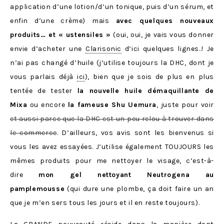
application d’une lotion/d’un tonique, puis d’un sérum, et
enfin d’une crème) mais
avec quelques nouveaux
produits… et « ustensiles »
(oui, oui, je vais vous donner
envie d’acheter une
Clarisonic
d’ici quelques lignes..! Je
n’ai pas changé d’huile (j’utilise toujours la DHC, dont je
vous parlais déjà
ici
), bien que je sois de plus en plus
tentée de tester
la nouvelle huile démaquillante de
Mixa
ou encore
la fameuse Shu Uemura
, juste pour voir
et aussi parce que la DHC est un peu relou à trouver dans
le commerce
. D’ailleurs, vos avis sont les bienvenus si
vous les avez essayées. J’utilise également TOUJOURS les
mêmes produits pour me nettoyer le visage, c’est-à-
dire
mon gel nettoyant Neutrogena au
pamplemousse
(qui dure une plombe, ça doit faire un an
que je m’en sers tous les jours et il en reste toujours).