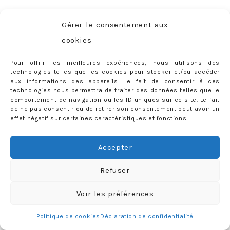
Quatre petits produits pour les yeux: un
crayon contour
Gérer le consentement aux
des yeux
hyper pigmenté absolument sensationnel sur
cookies
mes yeux depuis que je suis blonde (je l’ai pris dans
toutes les teintes de marrons qui existaient !), l’
ombre à
Pour offrir les meilleures expériences, nous utilisons des
paupière stick Nars
qui sublimera tous les regards en
technologies telles que les cookies pour stocker et/ou accéder
aux informations des appareils. Le fait de consentir à ces
« Hollywoodland », ce
mascara YSL
que j’ai eu le plaisir de
technologies nous permettra de traiter des données telles que le
tester et que je me tâte à acheter en marron (mon Dieu
comportement de navigation ou les ID uniques sur ce site. Le fait
de ne pas consentir ou de retirer son consentement peut avoir un
que j’adore ce tube doré/brossé…) et, enfin, cette
jolie
effet négatif sur certaines caractéristiques et fonctions.
palette Too Faced
que vous avez sûrement déjà vue chez
toutes les youtubeuses beauté ;)
Accepter
Refuser
Voir les préférences
– SOURCILS –
Politique de cookies
Déclaration de confidentialité
Faisons ça vite, faisons ça bien: LE
crayon soucil parfait