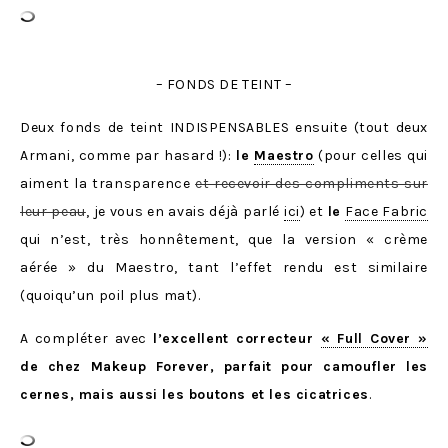
– FONDS DE TEINT –
Deux fonds de teint INDISPENSABLES ensuite (tout deux
Armani, comme par hasard !):
le
Maestro
(pour celles qui
aiment la transparence
et recevoir des compliments sur
leur peau
, je vous en avais déjà parlé
ici
) et
le
Face Fabric
qui n’est, très honnêtement, que la version « crème
aérée » du Maestro, tant l’effet rendu est similaire
(quoiqu’un poil plus mat).
A compléter avec
l’excellent correcteur
« Full Cover »
de chez Makeup Forever, parfait pour camoufler les
cernes, mais aussi les boutons et les cicatrices
.