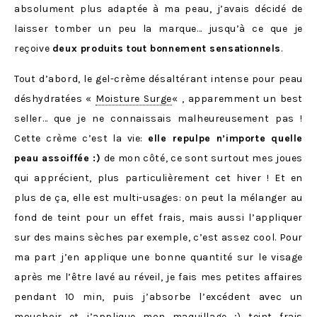
absolument plus adaptée à ma peau, j’avais décidé de
laisser tomber un peu la marque… jusqu’à ce que je
reçoive
deux produits tout bonnement sensationnels
.
Tout d’abord, le gel-crème désaltérant intense pour peau
déshydratées «
Moisture Surge
« , apparemment un best
seller… que je ne connaissais malheureusement pas !
Cette crème c’est la vie:
elle repulpe n’importe quelle
peau assoiffée :)
de mon côté, ce sont surtout mes joues
qui apprécient, plus particulièrement cet hiver ! Et en
plus de ça, elle est multi-usages: on peut la mélanger au
fond de teint pour un effet frais, mais aussi l’appliquer
sur des mains sèches par exemple, c’est assez cool. Pour
ma part j’en applique une bonne quantité sur le visage
après me l’être lavé au réveil, je fais mes petites affaires
pendant 10 min, puis j’absorbe l’excédent avec un
mouchoir et j’applique mon maquillage ;) teint frais