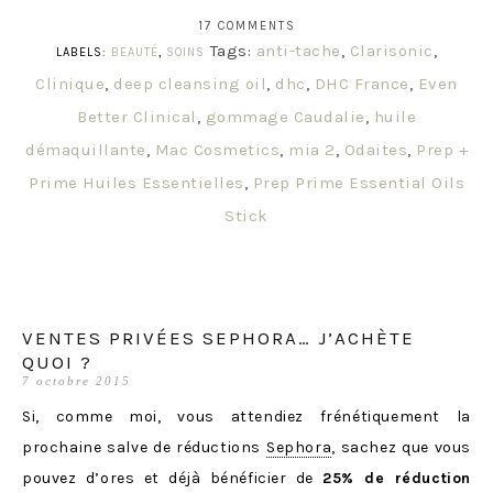
17 COMMENTS
Tags:
anti-tache
,
Clarisonic
,
LABELS:
BEAUTÉ
,
SOINS
Clinique
,
deep cleansing oil
,
dhc
,
DHC France
,
Even
Better Clinical
,
gommage Caudalie
,
huile
démaquillante
,
Mac Cosmetics
,
mia 2
,
Odaites
,
Prep +
Prime Huiles Essentielles
,
Prep Prime Essential Oils
Stick
VENTES PRIVÉES SEPHORA… J’ACHÈTE
QUOI ?
7 octobre 2015
Si, comme moi, vous attendiez frénétiquement la
prochaine salve de réductions
Sephora
, sachez que vous
pouvez d’ores et déjà bénéficier de
25% de réduction