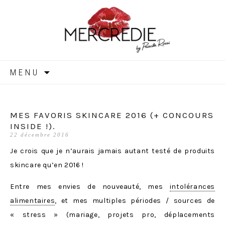
MERCREDIE
Aller
MENU
au
contenu
MES FAVORIS SKINCARE 2016 (+ CONCOURS
INSIDE !).
22 décembre 2016
Je crois que je n’aurais jamais autant testé de produits
skincare qu’en 2016 !
Entre mes envies de nouveauté, mes
intolérances
alimentaires
, et mes multiples périodes / sources de
« stress » (mariage, projets pro, déplacements