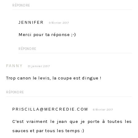
RÉPONDRE
JENNIFER
9 février 2017
Merci pour ta réponse ;-)
RÉPONDRE
FANNY
31 janvier 2017
Trop canon le levis, la coupe est dingue !
RÉPONDRE
PRISCILLA@MERCREDIE.COM
8 février 2017
C’est vraiment le jean que je porte à toutes les
sauces et par tous les temps :)