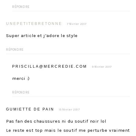
RÉPONDRE
UNEPETITEBRETONNE
7 février 2017
Super article et j’adore le style
RÉPONDRE
PRISCILLA@MERCREDIE.COM
9 février 2017
merci :)
RÉPONDRE
GUMIETTE DE PAIN
15 février 2017
Pas fan des chaussures ni du soutif noir lol
Le reste est top mais le soutif me perturbe vraiment