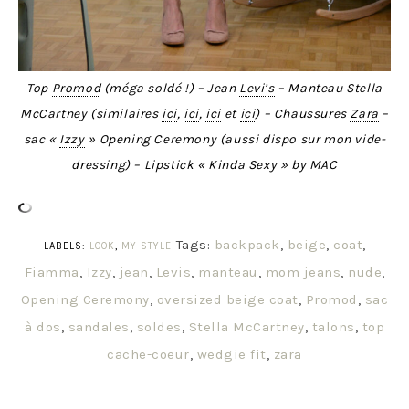
Top
Promod
(méga soldé !) – Jean
Levi’s
– Manteau Stella
McCartney (similaires
ici
,
ici
,
ici
et
ici
) – Chaussures
Zara
–
sac «
Izzy
» Opening Ceremony (aussi dispo sur mon vide-
dressing) – Lipstick «
Kinda Sexy
» by MAC
Tags:
backpack
,
beige
,
coat
,
LABELS:
LOOK
,
MY STYLE
Fiamma
,
Izzy
,
jean
,
Levis
,
manteau
,
mom jeans
,
nude
,
Opening Ceremony
,
oversized beige coat
,
Promod
,
sac
à dos
,
sandales
,
soldes
,
Stella McCartney
,
talons
,
top
cache-coeur
,
wedgie fit
,
zara