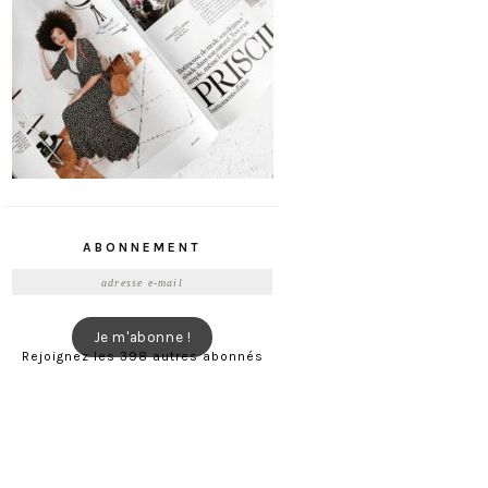
ABONNEMENT
Adresse
e-
mail
Je m'abonne !
Rejoignez les 398 autres abonnés