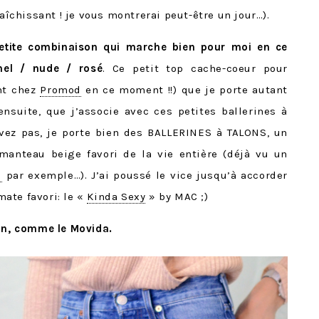
raîchissant ! je vous montrerai peut-être un jour…).
etite combinaison qui marche bien pour moi en ce
el / nude / rosé
. Ce petit top cache-coeur pour
nt chez
Promod
en ce moment !!) que je porte autant
ensuite, que j’associe avec ces petites ballerines à
vez pas, je porte bien des BALLERINES à TALONS, un
manteau beige favori de la vie entière (déjà vu un
i
par exemple…). J’ai poussé le vice jusqu’à accorder
ate favori: le «
Kinda Sexy
» by MAC ;)
ton, comme le Movida.