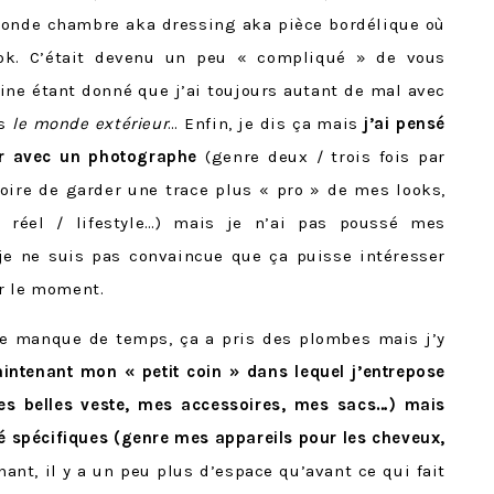
onde chambre aka dressing aka pièce bordélique où
ook. C’était devenu un peu « compliqué » de vous
ne étant donné que j’ai toujours autant de mal avec
ns
le monde extérieur
… Enfin, je dis ça mais
j’ai pensé
r avec un photographe
(genre deux / trois fois par
oire de garder une trace plus « pro » de mes looks,
réel / lifestyle…) mais je n’ai pas poussé mes
 je ne suis pas convaincue que ça puisse intéresser
r le moment.
 le manque de temps, ça a pris des plombes mais j’y
intenant mon « petit coin » dans lequel j’entrepose
es belles veste, mes accessoires, mes sacs…) mais
é spécifiques (genre mes appareils pour les cheveux,
nant, il y a un peu plus d’espace qu’avant ce qui fait