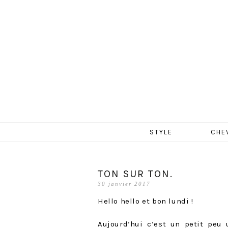
MERCR
Aller
STYLE
CHE
au
contenu
TON SUR TON.
30 janvier 2017
Hello hello et bon lundi !
Aujourd’hui c’est un petit peu