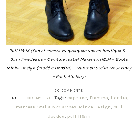
Pull H&M (j’en ai encore vu quelques uns en boutique !) –
Slim
Five Jeans
– Ceinture Isabel Marant x H&M – Boots
Minka Design
(modèle Hendra) – Manteau
Stella McCartney
– Pochette Maje
20 COMMENTS
Tags:
capeline
,
Fiamma
,
Hendra
,
LABELS:
LOOK
,
MY STYLE
manteau Stella McCartney
,
Minka Design
,
pull
doudou
,
pull H&m