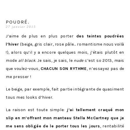
POUDRÉ.
27 janvier 2015
J’aime de plus en plus porter
des teintes poudrées
l’hiver
(beige, gris clair, rose pâle… romantisme nous voilà
!), alors qu’il y a encore quelques mois, j’étais plutôt en
mode
all black
. Je sais, je sais, le
nude
c’est so 2013, mais
que voulez-vous,
CHACUN SON RYTHME
, n’essayez pas de
me presser !
Le beige, par exemple, fait partie intégrante de quasiment
tous mes looks d’hiver.
La raison est toute simple:
j’ai tellement craqué mon
slip en m’offrant mon manteau Stella McCartney que je
me sens obligée de le porter tous les jours
, rentabilité