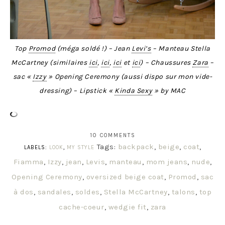
Top
Promod
(méga soldé !) – Jean
Levi’s
– Manteau Stella
McCartney (similaires
ici
,
ici
,
ici
et
ici
) – Chaussures
Zara
–
sac «
Izzy
» Opening Ceremony (aussi dispo sur mon vide-
dressing) – Lipstick «
Kinda Sexy
» by MAC
10 COMMENTS
Tags:
backpack
,
beige
,
coat
,
LABELS:
LOOK
,
MY STYLE
Fiamma
,
Izzy
,
jean
,
Levis
,
manteau
,
mom jeans
,
nude
,
Opening Ceremony
,
oversized beige coat
,
Promod
,
sac
à dos
,
sandales
,
soldes
,
Stella McCartney
,
talons
,
top
cache-coeur
,
wedgie fit
,
zara