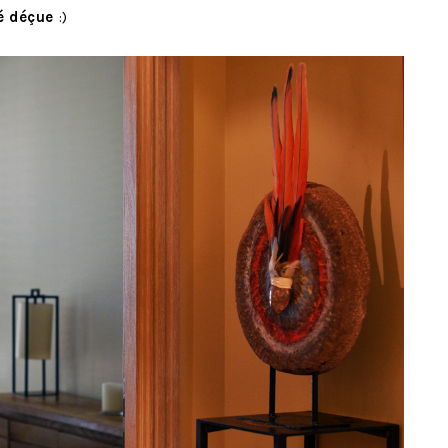
é déçue
:)