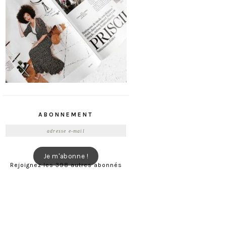
ABONNEMENT
Adresse
e-
mail
Je m'abonne !
Rejoignez les 398 autres abonnés