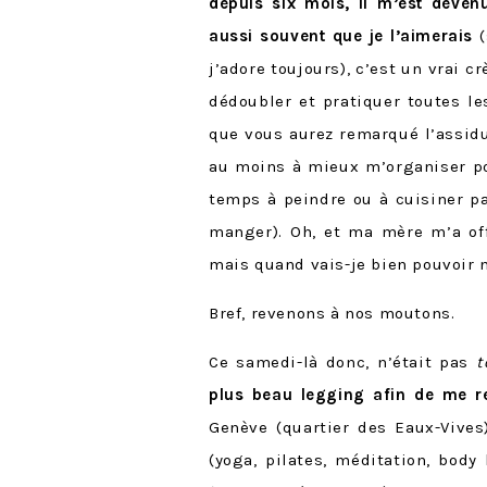
depuis six mois, il m’est deven
aussi souvent que je l’aimerais
(
j’adore toujours), c’est un vrai
dédoubler et pratiquer toutes l
que vous aurez remarqué l’assidu
au moins à mieux m’organiser pour
temps à peindre ou à cuisiner pa
manger). Oh, et ma mère m’a off
mais quand vais-je bien pouvoir 
Bref, revenons à nos moutons.
Ce samedi-là donc, n’était pas
t
plus beau legging afin de me 
Genève (quartier des Eaux-Vives
(yoga, pilates, méditation, bod