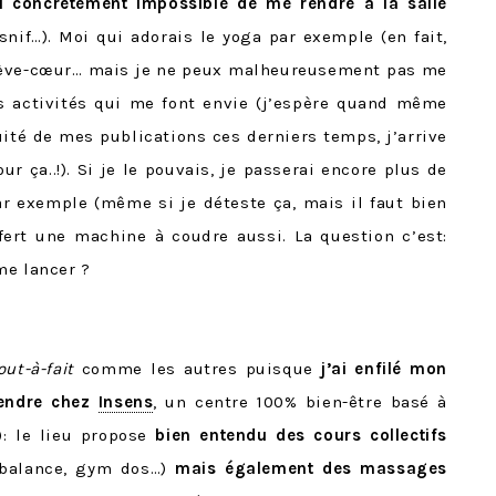
u concrètement impossible de me rendre à la salle
snif…). Moi qui adorais le yoga par exemple (en fait,
 crève-cœur… mais je ne peux malheureusement pas me
es activités qui me font envie (j’espère quand même
ité de mes publications ces derniers temps, j’arrive
 ça..!). Si je le pouvais, je passerai encore plus de
r exemple (même si je déteste ça, mais il faut bien
ert une machine à coudre aussi. La question c’est:
me lancer ?
out-à-fait
comme les autres puisque
j’ai enfilé mon
rendre chez
Insens
, un centre 100% bien-être basé à
): le lieu propose
bien entendu des cours collectifs
y balance, gym dos…)
mais également des massages