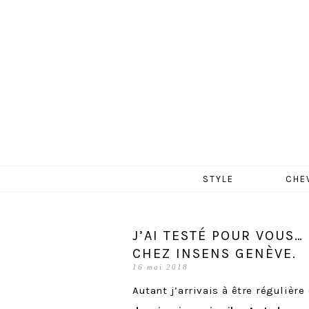
MERCR
Aller
STYLE
CHE
au
contenu
J’AI TESTÉ POUR VOUS…
CHEZ INSENS GENÈVE.
16 mai 2018
Autant j’arrivais à être régulièr