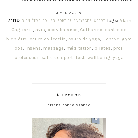
4 COMMENTS
Tags:
Alain
LABELS:
BIEN-ÊTRE
,
COLLAB
,
SORTIES / VOYAGES
,
SPORT
Gagliardi
,
avis
,
body balance
,
Catherine
,
centre de
bien-être
,
cours collectifs
,
cours de yoga
,
Geneve
,
gym
dos
,
Insens
,
massage
,
méditation
,
pilates
,
prof
,
professeur
,
salle de sport
,
test
,
wellbeing
,
yoga
À PROPOS
Faisons connaissance…