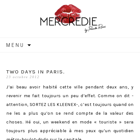
MERCREDIE
Aller
MENU
au
contenu
TWO DAYS IN PARIS.
23 octobre 2012
J’ai beau avoir habité cette ville pendant deux ans, y
revenir me fait toujours un peu d’effet. Comme on dit -
attention, SORTEZ LES KLEENEX-, c’est toujours quand on
ne les a plus qu’on se rend compte de la valeur des
choses. Hé oui, un weekend en mode « touriste » sera
toujours plus appréciable à mes yeux qu’un quotidien
métro-boulot-dodo sur la capitale.