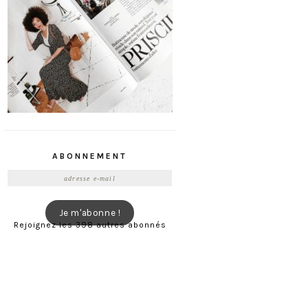
ABONNEMENT
Adresse
e-
mail
Je m'abonne !
Rejoignez les 398 autres abonnés