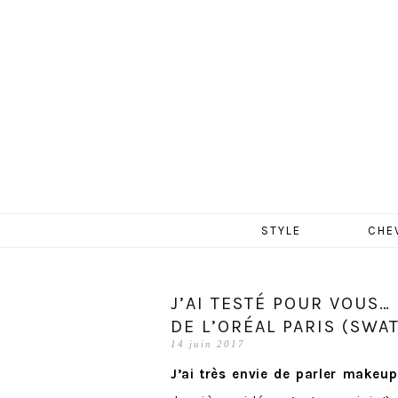
MERCR
Aller
STYLE
CHE
au
contenu
J’AI TESTÉ POUR VOUS… 
DE L’ORÉAL PARIS (SWAT
14 juin 2017
J’ai très envie de parler make