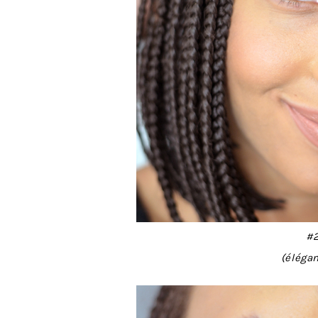
#2
(élégan