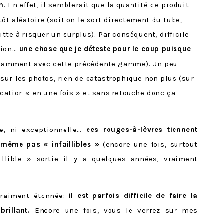
on
. En effet, il semblerait que la quantité de produit
ôt aléatoire (soit on le sort directement du tube,
tte à risquer un surplus). Par conséquent, difficile
sion…
une chose que je déteste pour le coup puisque
tamment avec
cette précédente gamme
). Un peu
sur les photos, rien de catastrophique non plus (sur
cation « en une fois » et sans retouche donc ça
se, ni exceptionnelle…
ces rouges-à-lèvres tiennent
même pas « infaillibles »
(encore une fois, surtout
illible » sortie il y a quelques années, vraiment
 vraiment étonnée:
il est parfois difficile de faire la
rillant.
Encore une fois, vous le verrez sur mes