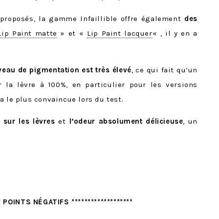
s proposés, la gamme Infaillible offre également
des
Lip Paint matte
» et «
Lip Paint lacquer
« , il y en a
iveau de pigmentation est très élevé
, ce qui fait qu’un
r la lèvre à 100%, en particulier pour les versions
a le plus convaincue lors du test.
 sur les lèvres
et
l’odeur absolument délicieuse
, un
** POINTS NÉGATIFS *******************