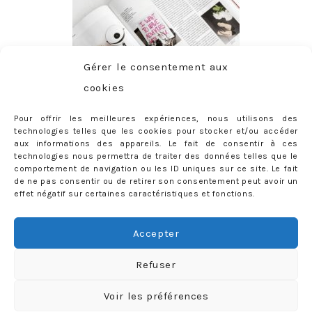
Gérer le consentement aux
cookies
Pour offrir les meilleures expériences, nous utilisons des
technologies telles que les cookies pour stocker et/ou accéder
aux informations des appareils. Le fait de consentir à ces
technologies nous permettra de traiter des données telles que le
comportement de navigation ou les ID uniques sur ce site. Le fait
de ne pas consentir ou de retirer son consentement peut avoir un
effet négatif sur certaines caractéristiques et fonctions.
ABONNEMENT
Adresse
Accepter
e-
mail
Je m'abonne !
Refuser
Rejoignez les 398 autres abonnés
Voir les préférences
mercredie © 2026 All Rights Reserved