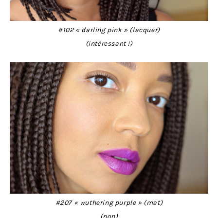
#102 « darling pink » (lacquer)
(intéressant !)
#207 « wuthering purple » (mat)
(non)