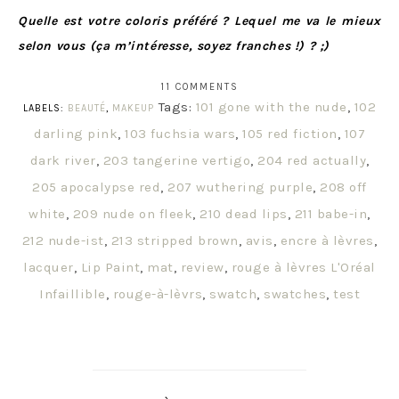
Quelle est votre coloris préféré ? Lequel me va le mieux
selon vous (ça m’intéresse, soyez franches !) ? ;)
11 COMMENTS
Tags:
101 gone with the nude
,
102
LABELS:
BEAUTÉ
,
MAKEUP
darling pink
,
103 fuchsia wars
,
105 red fiction
,
107
dark river
,
203 tangerine vertigo
,
204 red actually
,
205 apocalypse red
,
207 wuthering purple
,
208 off
white
,
209 nude on fleek
,
210 dead lips
,
211 babe-in
,
212 nude-ist
,
213 stripped brown
,
avis
,
encre à lèvres
,
lacquer
,
Lip Paint
,
mat
,
review
,
rouge à lèvres L'Oréal
Infaillible
,
rouge-à-lèvrs
,
swatch
,
swatches
,
test