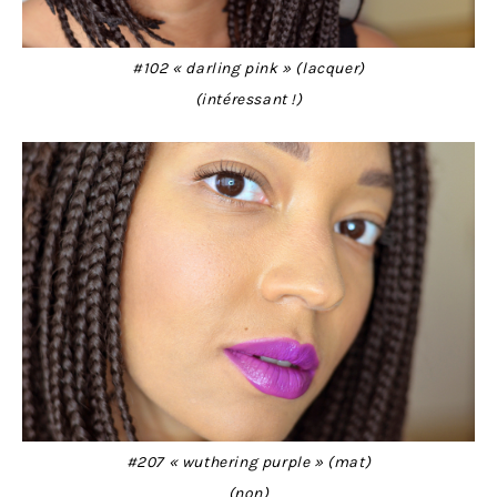
#102 « darling pink » (lacquer)
(intéressant !)
#207 « wuthering purple » (mat)
(non)