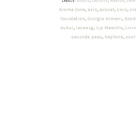
LABELS:
BEAUTÉ
,
CHEVEUX
,
MAKEUP
,
SHOP
Aroma zone
,
avis
,
avocat
,
coco
,
cr
foundation
,
Giorgio Armani
,
Good
kukui
,
lacewig
,
Lip Maestro
,
Livi
seconde peau
,
Sephora
,
sour