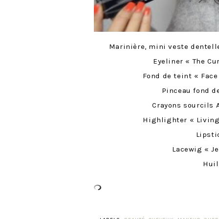
Marinière, mini veste dentelle
Eyeliner « The Cu
Fond de teint « Face
Pinceau fond d
Crayons sourcils 
Highlighter « Livin
Lipsti
Lacewig « Je
Hui