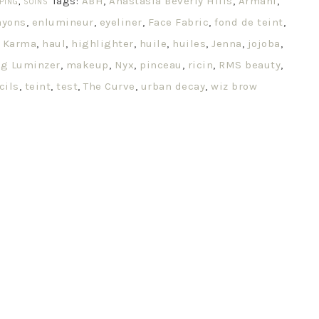
Tags:
ABH
,
Anastasia Beverly Hills
,
Armani
,
PING
,
SOINS
ayons
,
enlumineur
,
eyeliner
,
Face Fabric
,
fond de teint
,
 Karma
,
haul
,
highlighter
,
huile
,
huiles
,
Jenna
,
jojoba
,
ng Luminzer
,
makeup
,
Nyx
,
pinceau
,
ricin
,
RMS beauty
,
cils
,
teint
,
test
,
The Curve
,
urban decay
,
wiz brow