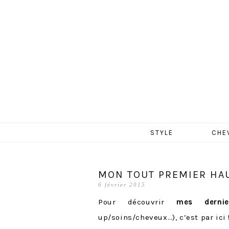
MERCR
Aller
STYLE
CHE
au
contenu
MON TOUT PREMIER HAU
6 février 2015
Pour découvrir
mes dernie
up/soins/cheveux…), c’est par ici 