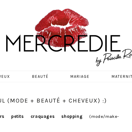
EDIE
VEUX
BEAUTÉ
MARIAGE
MATERNI
L (MODE + BEAUTÉ + CHEVEUX) :)
rs petits craquages shopping
(mode/make-
!