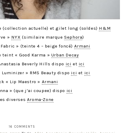
 (collection actuelle) et gilet long (soldes)
H&M
rve »
NYX
(similaire marque
Sephora
)
 Fabric » (teinte 4 – beige foncé)
Armani
e teint « Good Karma »
Urban Decay
Anastasia Beverly Hills dispo
ici
et
ici
g Luminizer » RMS Beauty dispo
ici
et
ici
ck « Lip Maestro »
Armani
nna » (que j’ai coupee) dispo
ici
les diverses
Aroma-Zone
16 COMMENTS