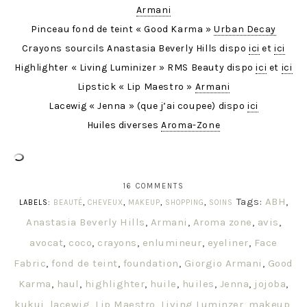
Armani
Pinceau fond de teint « Good Karma »
Urban Decay
Crayons sourcils Anastasia Beverly Hills dispo
ici
et
ici
Highlighter « Living Luminizer » RMS Beauty dispo
ici
et
ici
Lipstick « Lip Maestro »
Armani
Lacewig « Jenna » (que j’ai coupee) dispo
ici
Huiles diverses
Aroma-Zone
16 COMMENTS
Tags:
ABH
,
LABELS:
BEAUTÉ
,
CHEVEUX
,
MAKEUP
,
SHOPPING
,
SOINS
Anastasia Beverly Hills
,
Armani
,
Aroma zone
,
avis
,
avocat
,
coco
,
crayons
,
enlumineur
,
eyeliner
,
Face
Fabric
,
fond de teint
,
foundation
,
Giorgio Armani
,
Good
Karma
,
haul
,
highlighter
,
huile
,
huiles
,
Jenna
,
jojoba
,
kukui
,
lacewig
,
Lip Maestro
,
Living Luminzer
,
makeup
,