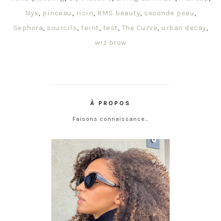
Nyx
,
pinceau
,
ricin
,
RMS beauty
,
seconde peau
,
Sephora
,
sourcils
,
teint
,
test
,
The Curve
,
urban decay
,
wiz brow
À PROPOS
Faisons connaissance…