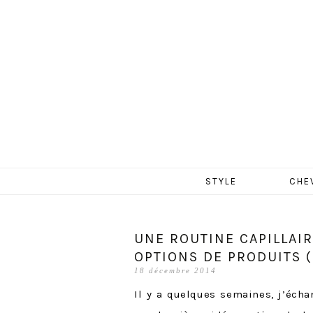
MERCR
Aller
STYLE
CHE
au
contenu
UNE ROUTINE CAPILLAI
OPTIONS DE PRODUITS (
18 décembre 2014
Il y a quelques semaines, j’éch