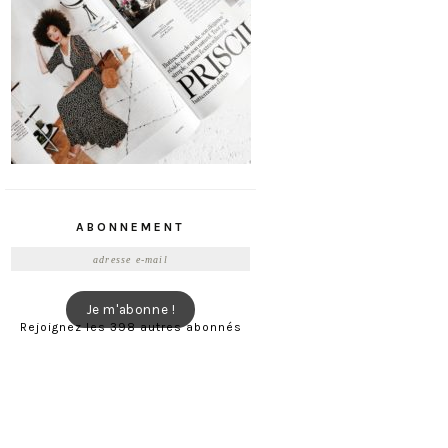
ABONNEMENT
Adresse
e-
mail
Je m'abonne !
Rejoignez les 398 autres abonnés