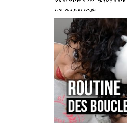
ma dernière vidéo
routine
slas
cheveux plus longs
: