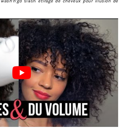
h
wash’n’go
slash
étirage de cheveux pour illusion de