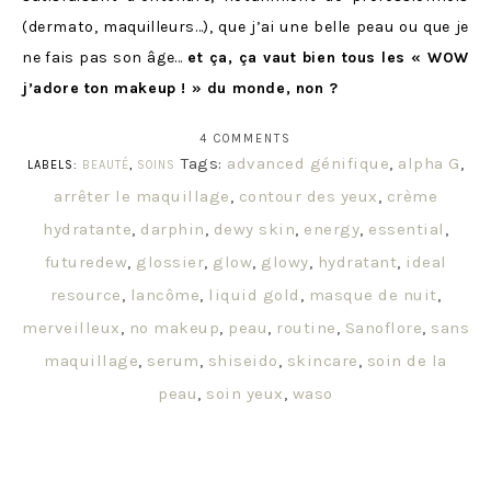
(dermato, maquilleurs…), que j’ai une belle peau ou que je
ne fais pas son âge…
et ça, ça vaut bien tous les « WOW
j’adore ton makeup ! » du monde, non ?
4 COMMENTS
Tags:
advanced génifique
,
alpha G
,
LABELS:
BEAUTÉ
,
SOINS
arrêter le maquillage
,
contour des yeux
,
crème
hydratante
,
darphin
,
dewy skin
,
energy
,
essential
,
futuredew
,
glossier
,
glow
,
glowy
,
hydratant
,
ideal
resource
,
lancôme
,
liquid gold
,
masque de nuit
,
merveilleux
,
no makeup
,
peau
,
routine
,
Sanoflore
,
sans
maquillage
,
serum
,
shiseido
,
skincare
,
soin de la
peau
,
soin yeux
,
waso