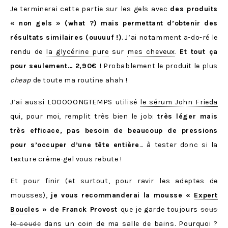
Je terminerai cette partie sur les gels avec
des produits
« non gels » (what ?) mais permettant d’obtenir des
résultats similaires (ouuuuf !)
. J’ai notamment a-do-ré le
rendu de
la glycérine pure
sur
mes cheveux
.
Et tout ça
pour seulement… 2,90
€
!
Probablement le produit le plus
cheap
de toute ma routine ahah !
J’ai aussi LOOOOONGTEMPS utilisé
le sérum John Frieda
qui, pour moi, remplit très bien le job:
très léger mais
très efficace, pas besoin de beaucoup de pressions
pour s’occuper d’une tête entière
… à tester donc si la
texture crème-gel vous rebute !
Et pour finir (et surtout, pour ravir les adeptes de
mousses),
je vous recommanderai la mousse «
Expert
Boucles
» de Franck Provost
que je garde toujours
sous
le coude
dans un coin de ma salle de bains. Pourquoi ?