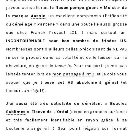
je vous conseillerais
le flacon pompe géant « Moist » de
la marque
Aussie
, un excellent compromis (l’efficacité
du démêlage « Pantene » dans une bouteille aussi grosse
que chez Franck Provost LOL !) mais surtout
un
INCONTOURNABLE pour bon nombre de frisées US
.
Nombreuses sont d’ailleurs celles préconisant de NE PAS
rincer le produit dans sa totalité et de le laisser sur la
chevelure, en guise de
leave-in
. Pour ma part, je me suis
laissée tenter lors de
mon passage à NYC
, et je dois vous
avouer que
je trouve cet AS absolument génial
(et
l’odeur… un régal !).
J’ai aussi été très satisfaite du démêlant «
Boucles
Sublimes
» Elseve de L’Oréal
(dispo en grandes surfaces
et très facilement identifiable en rayon grâce à sa
bouteille orange vif !). Seul point négatif: son format