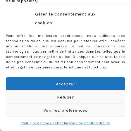
de le rappeler !).
Pour participer, c’est très simple, il vous suffit de me
Gérer le consentement aux
laisser un commentaire :)
cookies
Le concours est ouvert
aux françaises et aux
Pour offrir les meilleures expériences, nous utilisons des
genevoises
(pour ces dernières, une remise en mains
technologies telles que les cookies pour stocker et/ou accéder
propres sera organisée).
aux informations des appareils. Le fait de consentir à ces
technologies nous permettra de traiter des données telles que le
Vous avez jusqu’à dimanche 21 décembre minuit pour
comportement de navigation ou les ID uniques sur ce site. Le fait
de ne pas consentir ou de retirer son consentement peut avoir un
participer !
effet négatif sur certaines caractéristiques et fonctions.
Je vous souhaite bonne chance <3
Accepter
CONCOURS TERMINE: la gagnante est Wizzz, bravo à
elle :)
Refuser
Voir les préférences
161 COMMENTS
Tags:
Acticurl gel
,
Activilong
,
LABELS:
BEAUTÉ
,
CHEVEUX
Politique de cookies
Déclaration de confidentialité
après-shampoing
,
Aussie
,
Black and White Beauty
,