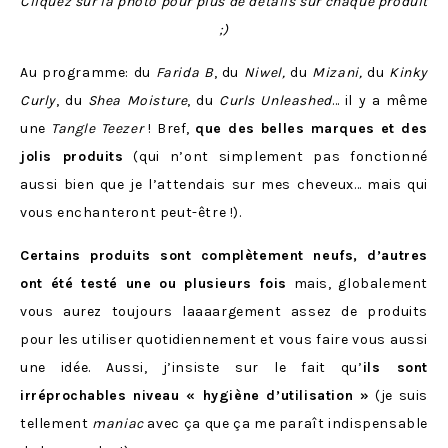
Cliquez sur la photo pour plus de détails sur chaque produit
;)
Au programme: du
Farida B
, du
Niwel,
du
Mizani,
du
Kinky
Curly
, du
Shea Moisture
, du
Curls Unleashed
… il y a même
une
Tangle Teezer
! Bref,
que des belles marques et des
jolis produits
(qui n’ont simplement pas fonctionné
aussi bien que je l’attendais sur mes cheveux… mais qui
vous enchanteront peut-être !).
Certains produits sont complètement neufs, d’autres
ont été testé une ou plusieurs fois
mais, globalement
vous aurez toujours laaaargement assez de produits
pour les utiliser quotidiennement et vous faire vous aussi
une idée. Aussi, j’insiste sur le fait qu’
ils sont
irréprochables niveau « hygiène d’utilisation »
(je suis
tellement
maniac
avec ça que ça me paraît indispensable