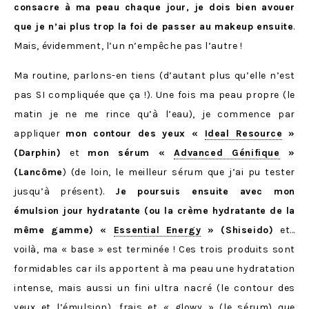
consacre à ma peau chaque jour, je dois bien avouer
que je n’ai plus trop la foi de passer au makeup ensuite
.
Mais, évidemment, l’un n’empêche pas l’autre !
Ma routine, parlons-en tiens (d’autant plus qu’elle n’est
pas SI compliquée que ça !). Une fois ma peau propre (le
matin je ne me rince qu’à l’eau), je commence par
appliquer
mon contour des yeux «
Ideal Resource
»
(Darphin)
et
mon sérum «
Advanced Génifique
»
(Lancôme
) (de loin, le meilleur sérum que j’ai pu tester
jusqu’à présent).
Je poursuis ensuite avec mon
émulsion jour hydratante (ou la crème hydratante de la
même gamme) «
Essential Energy
» (Shiseido)
et…
voilà, ma « base » est terminée ! Ces trois produits sont
formidables car ils apportent à ma peau une hydratation
intense, mais aussi un fini ultra nacré (le contour des
yeux et l’émulsion), frais et « glowy » (le sérum) que