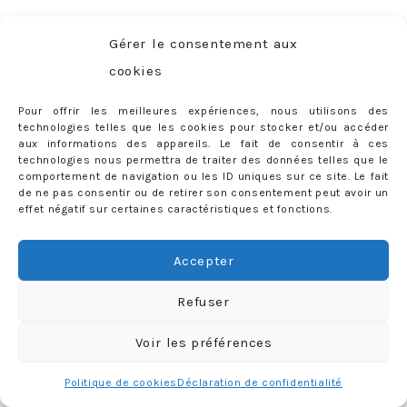
Gérer le consentement aux
cookies
Pour offrir les meilleures expériences, nous utilisons des
technologies telles que les cookies pour stocker et/ou accéder
aux informations des appareils. Le fait de consentir à ces
technologies nous permettra de traiter des données telles que le
Ma journée s’est achevée
au Café Soprano
, dans Le
comportement de navigation ou les ID uniques sur ce site. Le fait
de ne pas consentir ou de retirer son consentement peut avoir un
Marais, où j’ai pu déguster l’une des meilleures pizzas
effet négatif sur certaines caractéristiques et fonctions.
blanches de toute ma life. Super choix
Marie
.
Bien ouej
.
Samedi.
Accepter
Mon samedi a commencé sur les chapeaux de roues
Refuser
puisqu’avec mes amies Soso et Juju,
j’ai participé à une
session de
Hint Hunt
, un « live escape game » situé non
Voir les préférences
loin de Beaubourg. Le concept est à la fois simple et
Politique de cookies
Déclaration de confidentialité
super excitant puisque
vous avez 1h pour tenter de