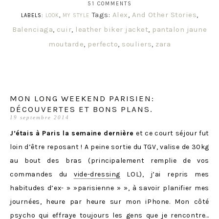
51 COMMENTS
Tags:
Alex
,
And Other Stories
,
LABELS:
LOOK
,
MY STYLE
Balenciaga
,
cuir
,
leather biker jacket
,
pantalon jaune
moutarde
,
perfecto
,
souliers
,
zara
MON LONG WEEKEND PARISIEN:
DÉCOUVERTES ET BONS PLANS.
19 septembre 2014
J’étais à Paris la semaine dernière
et ce court séjour fut
loin d’être reposant ! A peine sortie du TGV, valise de 30kg
au bout des bras (principalement remplie de vos
commandes du
vide-dressing
LOL), j’ai repris mes
habitudes d’ex- » »parisienne » », à savoir planifier mes
journées, heure par heure sur mon iPhone. Mon côté
psycho qui effraye toujours les gens que je rencontre…