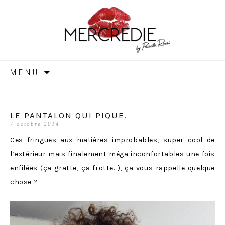
MERCREDIE
Aller
MENU
au
contenu
LE PANTALON QUI PIQUE.
7 octobre 2014
Ces fringues aux matières improbables, super cool de
l’extérieur mais finalement méga inconfortables une fois
enfilées (ça gratte, ça frotte…), ça vous rappelle quelque
chose ?